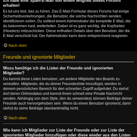
Ich habe eine Spam-E-Mail von einem Mitglied dieses Forums
erhalten!
Es tut uns leid, das zu hören. Das E-Mail-Formular dieses Forums hat einige
Sicherheitsvorkehrungen, die Benutzer, die solche Nachrichten senden,
identifizieren sollen. Du solltest einem Administrator die komplette E-Mail, die
du bekommen hast, weiterleiten. Dabei ist es ganz wichtig, die Kopfzeilen
(Headers) mitzuschicken. Diese enthalten Details über den Benutzer, der die
E-Mail verschickt hat. Der Administrator kann dann entsprechend reagieren.
Nach oben
Freunde und ignorierte Mitglieder
Wozu benötige ich die Listen der Freunde und ignorierten
Mitglieder?
Du kannst diese Listen benutzen, um andere Mitglieder des Boards zu
verwalten. Mitglieder, die du deiner Freundesliste hinzufügst, werden in
deinem persönlichen Bereich für den schnellen Zugriff aufgelistet. Du siehst
dort deren Onlinestatus und kannst ihnen schnell eine Private Nachricht
senden. Abhängig von dem Style, den du verwendest, können Beiträge deiner
Freunde auch hervorgehoben sein. Wenn du einen Benutzer ignorierst, dann
siehst du seine Beiträge standardmäßig nicht.
Nach oben
Wie kann ich Mitglieder zur Liste der Freunde oder zur Liste der
ignorierten Mitglieder hinzufügen oder diese wieder aus den Listen