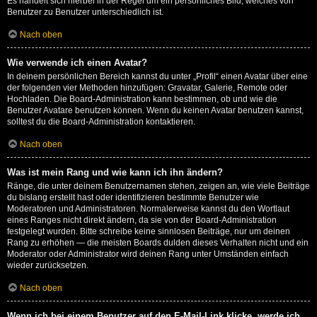
Es handelt sich hierbei in der Regel um ein persönliches Bild, welches von
Benutzer zu Benutzer unterschiedlich ist.
Nach oben
Wie verwende ich einen Avatar?
In deinem persönlichen Bereich kannst du unter „Profil“ einen Avatar über eine
der folgenden vier Methoden hinzufügen: Gravatar, Galerie, Remote oder
Hochladen. Die Board-Administration kann bestimmen, ob und wie die
Benutzer Avatare benutzen können. Wenn du keinen Avatar benutzen kannst,
solltest du die Board-Administration kontaktieren.
Nach oben
Was ist mein Rang und wie kann ich ihn ändern?
Ränge, die unter deinem Benutzernamen stehen, zeigen an, wie viele Beiträge
du bislang erstellt hast oder identifizieren bestimmte Benutzer wie
Moderatoren und Administratoren. Normalerweise kannst du den Wortlaut
eines Ranges nicht direkt ändern, da sie von der Board-Administration
festgelegt wurden. Bitte schreibe keine sinnlosen Beiträge, nur um deinen
Rang zu erhöhen — die meisten Boards dulden dieses Verhalten nicht und ein
Moderator oder Administrator wird deinen Rang unter Umständen einfach
wieder zurücksetzen.
Nach oben
Wenn ich bei einem Benutzer auf den E-Mail-Link klicke, werde ich