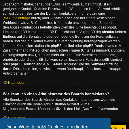
Jeder Administrator, der auf der „Das Team“-Seite aufgeführt ist, ist ein
geeigneter Kontakt für deine Beschwerde. Wenn du so keine Antwort erhältst,
solltest du den Besitzer der Domain kontaktieren (führe dazu eine
„WHOIS“-Abfrage
durch) oder — falls diese Seite bei einem kostenlosen
Webhoster wie z. B. Yahoo!, free.fr, funpic.de usw. liegt — den Support oder
den Abuse-Kontakt des betreffenden Dienstes. Bitte beachte, dass phpBB
Limited (phpBB.com) und phpBB Deutschland e. V. (phpBB.de)
absolut keinen
Einfluss
auf die Benutzung oder den oder die Benutzer der Forensoftware
haben und dafür in keiner Weise zur Verantwortung herangezogen werden
können. Kontaktiere daher nie phpBB Limited oder phpBB Deutschland e. V. in
Zusammenhang mit jeglichen juristischen Fragen (Unterlassungserklärungen,
Haftungsfragen usw.), die
sich nicht direkt
auf die Websiten phpbb.com,
phpbb.de oder die phpBB-Software selbst beziehen. Falls du phpBB Limited
oder phpBB Deutschland e. V. E-Mails schreibst, die die
Softwarenutzung
durch Dritte
betreffen, so wirst du, wenn überhaupt, höchstens eine knappe
Antwort erhalten.
Nach oben
Wie kann ich einen Administrator des Boards kontaktieren?
Alle Benutzer des Boards können das Kontaktformular nutzen, wenn die
Funktion durch die Board-Administration aktiviert wurde.
Mitglieder des Boards können zusätzlich den Link „Das Team“ verwenden.
Nach oben
Diese Website nutzt Cookies, um dir den
Gehe zu