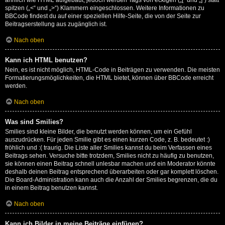
ähnlich wie HTML aufgebaut, jedoch werden Tags von eckigen („[“ und „]“) statt
spitzen („<“ und „>“) Klammern eingeschlossen. Weitere Informationen zu
BBCode findest du auf einer speziellen Hilfe-Seite, die von der Seite zur
Beitragserstellung aus zugänglich ist.
Nach oben
Kann ich HTML benutzen?
Nein, es ist nicht möglich, HTML-Code in Beiträgen zu verwenden. Die meisten
Formatierungsmöglichkeiten, die HTML bietet, können über BBCode erreicht
werden.
Nach oben
Was sind Smilies?
Smilies sind kleine Bilder, die benutzt werden können, um ein Gefühl
auszudrücken. Für jeden Smilie gibt es einen kurzen Code, z. B. bedeutet :)
fröhlich und :( traurig. Die Liste aller Smilies kannst du beim Verfassen eines
Beitrags sehen. Versuche bitte trotzdem, Smilies nicht zu häufig zu benutzen,
sie können einen Beitrag schnell unlesbar machen und ein Moderator könnte
deshalb deinen Beitrag entsprechend überarbeiten oder gar komplett löschen.
Die Board-Administration kann auch die Anzahl der Smilies begrenzen, die du
in einem Beitrag benutzen kannst.
Nach oben
Kann ich Bilder in meine Beiträge einfügen?