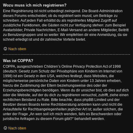
Wozu muss ich mich registrieren?
Eine Registrierung ist nicht unbedingt zwingend. Die Board-Administration
dieses Forums entscheidet, ob du registriert sein musst, um Beiträge zu
schreiben. Auf jeden Fall erhältst du als registriertes Mitglied Zugriff auf
zusätzliche Funktionen, die Gästen nicht zur Verfügung stehen: zum Beispiel
Avatarbilder, Private Nachrichten, E-Mail-Versand an andere Mitglieder, Beitritt
zu Benutzergruppen und so weiter. Wir empfehlen dir eine Anmeldung, da sie
schnell erledigt ist und dir zahlreiche Vorteile bietet.
Nach oben
Was ist COPPA?
COPPA, ausgeschrieben Children’s Online Privacy Protection Act of 1998
(deutsch: Gesetz zum Schutz der Privatsphäre von Kindern im Internet von
1998) ist ein Gesetz in den USA, welches festlegt, dass Websites, die
möglicherweise persönliche Daten von Kindern unter 13 Jahren erheben,
hierzu die Zustimmung der Eltern beziehungsweise des oder der
Erziehungsberechtigten benötigen. Wenn du dir unsicher bist, ob dies auf dich
oder die Website, auf der du dich zu registrieren versuchst, zutrifft, ziehe einen
rechtlichen Beistand zu Rate. Bitte beachte, dass phpBB Limited und der
Besitzer dieses Boards keine Rechtsberatung anbieten kann und nicht die
Anlaufstelle für Rechtsangelegenheiten jeglicher Art ist; außer solchen, die
unter der Frage „An wen soll ich mich wenden, falls es Beschwerden oder
juristische Anfragen zu diesem Forum gibt?“ behandelt werden.
Nach oben