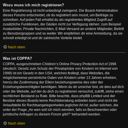
Wozu muss ich mich registrieren?
Eine Registrierung ist nicht unbedingt zwingend. Die Board-Administration
dieses Forums entscheidet, ob du registriert sein musst, um Beiträge zu
schreiben. Auf jeden Fall erhältst du als registriertes Mitglied Zugriff auf
zusätzliche Funktionen, die Gästen nicht zur Verfügung stehen: zum Beispiel
Avatarbilder, Private Nachrichten, E-Mail-Versand an andere Mitglieder, Beitritt
zu Benutzergruppen und so weiter. Wir empfehlen dir eine Anmeldung, da sie
schnell erledigt ist und dir zahlreiche Vorteile bietet.
Nach oben
Was ist COPPA?
COPPA, ausgeschrieben Children’s Online Privacy Protection Act of 1998
(deutsch: Gesetz zum Schutz der Privatsphäre von Kindern im Internet von
1998) ist ein Gesetz in den USA, welches festlegt, dass Websites, die
möglicherweise persönliche Daten von Kindern unter 13 Jahren erheben,
hierzu die Zustimmung der Eltern beziehungsweise des oder der
Erziehungsberechtigten benötigen. Wenn du dir unsicher bist, ob dies auf dich
oder die Website, auf der du dich zu registrieren versuchst, zutrifft, ziehe einen
rechtlichen Beistand zu Rate. Bitte beachte, dass phpBB Limited und der
Besitzer dieses Boards keine Rechtsberatung anbieten kann und nicht die
Anlaufstelle für Rechtsangelegenheiten jeglicher Art ist; außer solchen, die
unter der Frage „An wen soll ich mich wenden, falls es Beschwerden oder
juristische Anfragen zu diesem Forum gibt?“ behandelt werden.
Nach oben