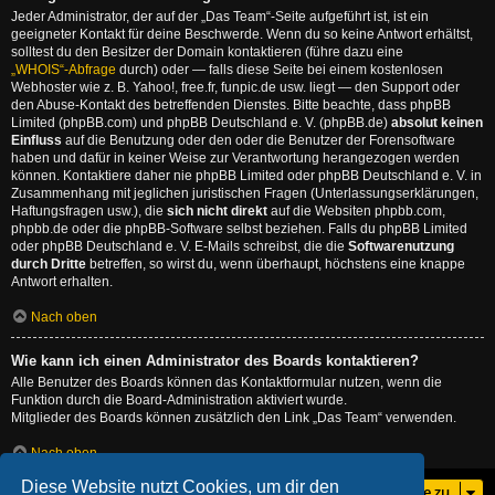
Jeder Administrator, der auf der „Das Team“-Seite aufgeführt ist, ist ein
geeigneter Kontakt für deine Beschwerde. Wenn du so keine Antwort erhältst,
solltest du den Besitzer der Domain kontaktieren (führe dazu eine
„WHOIS“-Abfrage
durch) oder — falls diese Seite bei einem kostenlosen
Webhoster wie z. B. Yahoo!, free.fr, funpic.de usw. liegt — den Support oder
den Abuse-Kontakt des betreffenden Dienstes. Bitte beachte, dass phpBB
Limited (phpBB.com) und phpBB Deutschland e. V. (phpBB.de)
absolut keinen
Einfluss
auf die Benutzung oder den oder die Benutzer der Forensoftware
haben und dafür in keiner Weise zur Verantwortung herangezogen werden
können. Kontaktiere daher nie phpBB Limited oder phpBB Deutschland e. V. in
Zusammenhang mit jeglichen juristischen Fragen (Unterlassungserklärungen,
Haftungsfragen usw.), die
sich nicht direkt
auf die Websiten phpbb.com,
phpbb.de oder die phpBB-Software selbst beziehen. Falls du phpBB Limited
oder phpBB Deutschland e. V. E-Mails schreibst, die die
Softwarenutzung
durch Dritte
betreffen, so wirst du, wenn überhaupt, höchstens eine knappe
Antwort erhalten.
Nach oben
Wie kann ich einen Administrator des Boards kontaktieren?
Alle Benutzer des Boards können das Kontaktformular nutzen, wenn die
Funktion durch die Board-Administration aktiviert wurde.
Mitglieder des Boards können zusätzlich den Link „Das Team“ verwenden.
Nach oben
Diese Website nutzt Cookies, um dir den
Gehe zu