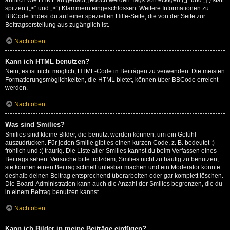
ähnlich wie HTML aufgebaut, jedoch werden Tags von eckigen („[“ und „]“) statt
spitzen („<“ und „>“) Klammern eingeschlossen. Weitere Informationen zu
BBCode findest du auf einer speziellen Hilfe-Seite, die von der Seite zur
Beitragserstellung aus zugänglich ist.
Nach oben
Kann ich HTML benutzen?
Nein, es ist nicht möglich, HTML-Code in Beiträgen zu verwenden. Die meisten
Formatierungsmöglichkeiten, die HTML bietet, können über BBCode erreicht
werden.
Nach oben
Was sind Smilies?
Smilies sind kleine Bilder, die benutzt werden können, um ein Gefühl
auszudrücken. Für jeden Smilie gibt es einen kurzen Code, z. B. bedeutet :)
fröhlich und :( traurig. Die Liste aller Smilies kannst du beim Verfassen eines
Beitrags sehen. Versuche bitte trotzdem, Smilies nicht zu häufig zu benutzen,
sie können einen Beitrag schnell unlesbar machen und ein Moderator könnte
deshalb deinen Beitrag entsprechend überarbeiten oder gar komplett löschen.
Die Board-Administration kann auch die Anzahl der Smilies begrenzen, die du
in einem Beitrag benutzen kannst.
Nach oben
Kann ich Bilder in meine Beiträge einfügen?