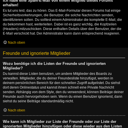
Ich habe eine Spam-E-Mail von einem Mitglied dieses Forums
erhalten!
Es tut uns leid, das zu hören. Das E-Mail-Formular dieses Forums hat einige
Sicherheitsvorkehrungen, die Benutzer, die solche Nachrichten senden,
identifizieren sollen. Du solltest einem Administrator die komplette E-Mail, die
du bekommen hast, weiterleiten. Dabei ist es ganz wichtig, die Kopfzeilen
(Headers) mitzuschicken. Diese enthalten Details über den Benutzer, der die
E-Mail verschickt hat. Der Administrator kann dann entsprechend reagieren.
Nach oben
Freunde und ignorierte Mitglieder
Wozu benötige ich die Listen der Freunde und ignorierten
Mitglieder?
Du kannst diese Listen benutzen, um andere Mitglieder des Boards zu
verwalten. Mitglieder, die du deiner Freundesliste hinzufügst, werden in
deinem persönlichen Bereich für den schnellen Zugriff aufgelistet. Du siehst
dort deren Onlinestatus und kannst ihnen schnell eine Private Nachricht
senden. Abhängig von dem Style, den du verwendest, können Beiträge deiner
Freunde auch hervorgehoben sein. Wenn du einen Benutzer ignorierst, dann
siehst du seine Beiträge standardmäßig nicht.
Nach oben
Wie kann ich Mitglieder zur Liste der Freunde oder zur Liste der
ignorierten Mitglieder hinzufügen oder diese wieder aus den Listen