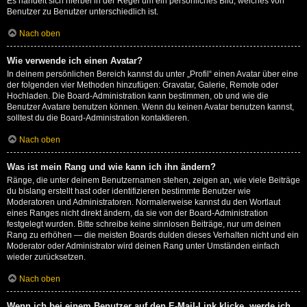
Es handelt sich hierbei in der Regel um ein persönliches Bild, welches von
Benutzer zu Benutzer unterschiedlich ist.
Nach oben
Wie verwende ich einen Avatar?
In deinem persönlichen Bereich kannst du unter „Profil“ einen Avatar über eine
der folgenden vier Methoden hinzufügen: Gravatar, Galerie, Remote oder
Hochladen. Die Board-Administration kann bestimmen, ob und wie die
Benutzer Avatare benutzen können. Wenn du keinen Avatar benutzen kannst,
solltest du die Board-Administration kontaktieren.
Nach oben
Was ist mein Rang und wie kann ich ihn ändern?
Ränge, die unter deinem Benutzernamen stehen, zeigen an, wie viele Beiträge
du bislang erstellt hast oder identifizieren bestimmte Benutzer wie
Moderatoren und Administratoren. Normalerweise kannst du den Wortlaut
eines Ranges nicht direkt ändern, da sie von der Board-Administration
festgelegt wurden. Bitte schreibe keine sinnlosen Beiträge, nur um deinen
Rang zu erhöhen — die meisten Boards dulden dieses Verhalten nicht und ein
Moderator oder Administrator wird deinen Rang unter Umständen einfach
wieder zurücksetzen.
Nach oben
Wenn ich bei einem Benutzer auf den E-Mail-Link klicke, werde ich