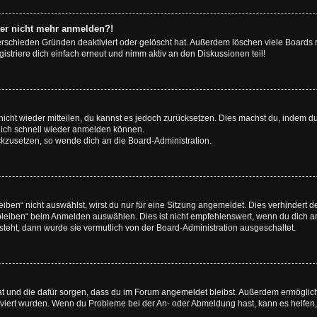
aber nicht mehr anmelden?!
erschieden Gründen deaktiviert oder gelöscht hat. Außerdem löschen viele Boards r
triere dich einfach erneut und nimm aktiv an den Diskussionen teil!
 nicht wieder mitteilen, du kannst es jedoch zurücksetzen. Dies machst du, indem 
 dich schnell wieder anmelden können.
ückzusetzen, so wende dich an die Board-Administration.
en“ nicht auswählst, wirst du nur für eine Sitzung angemeldet. Dies verhindert 
leiben“ beim Anmelden auswählen. Dies ist nicht empfehlenswert, wenn du dich an
 steht, dann wurde sie vermutlich von der Board-Administration ausgeschaltet.
 hat und die dafür sorgen, dass du im Forum angemeldet bleibst. Außerdem ermögli
tiviert wurden. Wenn du Probleme bei der An- oder Abmeldung hast, kann es helfen