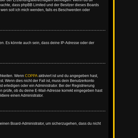
der der Erziehungsberechtigten benötigen. Wenn du dir
te beachte, dass phpBB Limited und der Besitzer dieses Boards
An wen soll ich mich wenden, falls es Beschwerden oder
en. Es könnte auch sein, dass deine IP-Adresse oder der
ichkeiten. Wenn
COPPA
aktiviert ist und du angegeben hast,
st. Wenn dies nicht der Fall ist, muss dein Benutzerkonto
t erledigen oder ein Administrator. Bei der Registrierung
ten prüfe, ob du deine E-Mail-Adresse korrekt eingegeben hast
tiere einen Administrator.
n einen Board-Administrator, um sicherzugehen, dass du nicht