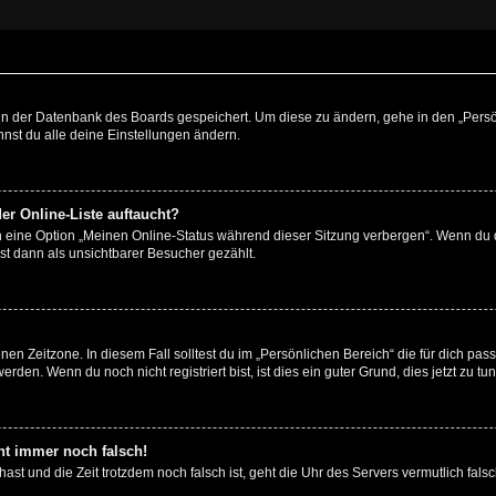
n in der Datenbank des Boards gespeichert. Um diese zu ändern, gehe in den „Persö
nst du alle deine Einstellungen ändern.
er Online-Liste auftaucht?
n eine Option „Meinen Online-Status während dieser Sitzung verbergen“. Wenn du d
st dann als unsichtbarer Besucher gezählt.
en Zeitzone. In diesem Fall solltest du im „Persönlichen Bereich“ die für dich passe
den. Wenn du noch nicht registriert bist, ist dies ein guter Grund, dies jetzt zu tun
eht immer noch falsch!
t hast und die Zeit trotzdem noch falsch ist, geht die Uhr des Servers vermutlich fal