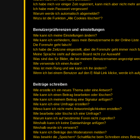
Ich habe mich vor einiger Zeit registriert, kann mich aber nicht mehr 
Ich habe mein Passwort vergessen!
Warum werde ich automatisch abgemeldet?
Wozu ist die Funktion „Alle Cookies löschen“?
Benutzerpräferenzen und -einstellungen
Wie kann ich meine Einstellungen ändern?
Wie kann ich verhindern, dass mein Benutzername in der Online-Liste 
Die Forenuhr geht falsch!
Ich habe die Zeitzone eingestellt, aber die Forenuhr geht immer noch f
Meine Sprache steht auf diesem Board nicht zur Auswahl!
Was sind das für Bilder, die bei meinem Benutzernamen angezeigt we
Wie verwende ich einen Avatar?
Was ist mein Rang und wie kann ich ihn ändern?
Wenn ich bei einem Benutzer auf den E-Mail-Link klicke, werde ich au
Beiträge schreiben
Wie erstelle ich ein neues Thema oder eine Antwort?
Wie kann ich einen Beitrag bearbeiten oder löschen?
Wie kann ich meinem Beitrag eine Signatur anfügen?
Wie kann ich eine Umfrage erstellen?
Wieso kann ich nicht mehr Antwortmöglichkeiten erstellen?
Wie bearbeite oder lösche ich eine Umfrage?
Warum kann ich auf bestimmte Foren nicht zugreifen?
Weshalb kann ich keine Dateianhänge anfügen?
Weshalb wurde ich verwarnt?
Wie kann ich Beiträge den Moderatoren melden?
Was bewirkt die „Speichern“-Schaltfläche beim Schreiben eines Beitra