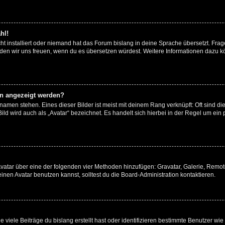
hl!
t installiert oder niemand hat das Forum bislang in deine Sprache übersetzt. Frag
, würden wir uns freuen, wenn du es übersetzen würdest. Weitere Informationen dazu
en angezeigt werden?
amen stehen. Eines dieser Bilder ist meist mit deinem Rang verknüpft: Oft sind di
ld wird auch als „Avatar“ bezeichnet. Es handelt sich hierbei in der Regel um ein
 Avatar über eine der folgenden vier Methoden hinzufügen: Gravatar, Galerie, Rem
en Avatar benutzen kannst, solltest du die Board-Administration kontaktieren.
viele Beiträge du bislang erstellt hast oder identifizieren bestimmte Benutzer w