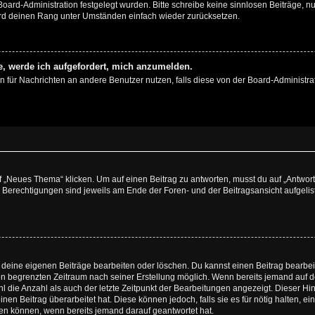
 Board-Administration festgelegt wurden. Bitte schreibe keine sinnlosen Beiträge
wird deinen Rang unter Umständen einfach wieder zurücksetzen.
e, werde ich aufgefordert, mich anzumelden.
ion für Nachrichten an andere Benutzer nutzen, falls diese von der Board-Administ
„Neues Thema“ klicken. Um auf einen Beitrag zu antworten, musst du auf „Antworte
e Berechtigungen sind jeweils am Ende der Foren- und der Beitragsansicht aufgeliste
r deine eigenen Beiträge bearbeiten oder löschen. Du kannst einen Beitrag bearbe
inen begrenzten Zeitraum nach seiner Erstellung möglich. Wenn bereits jemand auf de
 die Anzahl als auch der letzte Zeitpunkt der Bearbeitungen angezeigt. Dieser Hi
en Beitrag überarbeitet hat. Diese können jedoch, falls sie es für nötig halten, ei
hen können, wenn bereits jemand darauf geantwortet hat.