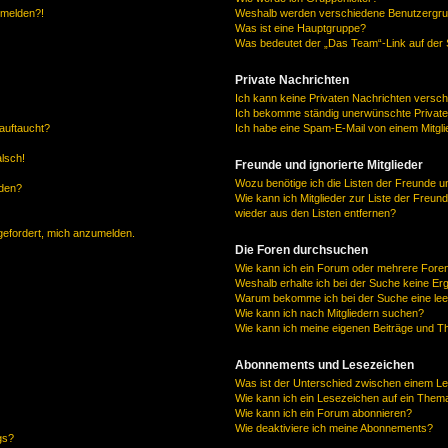
anmelden?!
Weshalb werden verschiedene Benutzergrupp
Was ist eine Hauptgruppe?
Was bedeutet der „Das Team“-Link auf der S
Private Nachrichten
Ich kann keine Privaten Nachrichten versch
Ich bekomme ständig unerwünschte Private
auftaucht?
Ich habe eine Spam-E-Mail von einem Mitgli
alsch!
Freunde und ignorierte Mitglieder
Wozu benötige ich die Listen der Freunde un
rden?
Wie kann ich Mitglieder zur Liste der Freund
wieder aus den Listen entfernen?
fgefordert, mich anzumelden.
Die Foren durchsuchen
Wie kann ich ein Forum oder mehrere For
Weshalb erhalte ich bei der Suche keine Er
Warum bekomme ich bei der Suche eine lee
Wie kann ich nach Mitgliedern suchen?
Wie kann ich meine eigenen Beiträge und T
Abonnements und Lesezeichen
Was ist der Unterschied zwischen einem L
Wie kann ich ein Lesezeichen auf ein Them
Wie kann ich ein Forum abonnieren?
Wie deaktiviere ich meine Abonnements?
gs?