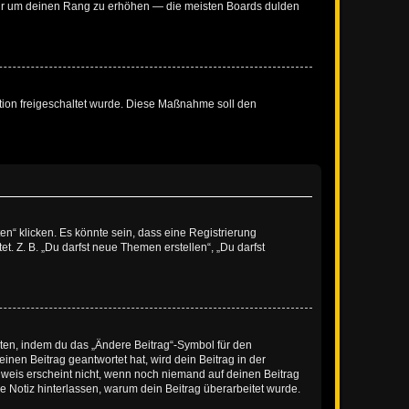
, nur um deinen Rang zu erhöhen — die meisten Boards dulden
ration freigeschaltet wurde. Diese Maßnahme soll den
n“ klicken. Es könnte sein, dass eine Registrierung
t. Z. B. „Du darfst neue Themen erstellen“, „Du darfst
iten, indem du das „Ändere Beitrag“-Symbol für den
inen Beitrag geantwortet hat, wird dein Beitrag in der
nweis erscheint nicht, wenn noch niemand auf deinen Beitrag
ne Notiz hinterlassen, warum dein Beitrag überarbeitet wurde.