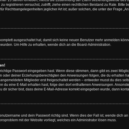
unter 13 Jahren erheben, hierzu die Zustimmung der Eltern beziehungsweise des o
h zu registrieren versuchst, zutrifft, ziehe einen rechtlichen Beistand zu Rate. Bit
für Rechtsangelegenheiten jeglicher Art ist; außer solchen, die unter der Frage „
.
g komplett ausgeschaltet hat, damit sich keine neuen Benutzer mehr anmelden könn
 wurden. Um Hilfe zu erhalten, wende dich an die Board-Administration.
en!
 richtige Passwort eingegeben hast. Wenn diese stimmen, dann gibt es zwei Mögl
tern oder deiner Erziehungsberechtigten den Anweisungen folgen, die du erhalten ha
u angemeldeten Mitglieder erst freigeschaltet werden – entweder musst du dies selbs
. Wenn du eine E-Mail erhalten hast, folge den dort enthaltenen Anweisungen. Ansons
 dir sicher bist, dass deine E-Mail-Adresse korrekt eingegeben wurde, dann kontak
Benutzername und dein Passwort richtig sind. Wenn dies der Fall ist, wende dich a
ionsproblem mit der Website vorliegt, welches ein Administrator lösen muss.