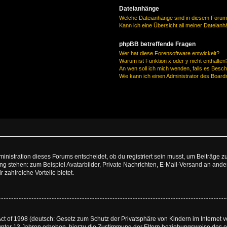
Dateianhänge
Welche Dateianhänge sind in diesem Forum
Kann ich eine Übersicht all meiner Dateian
phpBB betreffende Fragen
Wer hat diese Forensoftware entwickelt?
Warum ist Funktion x oder y nicht enthalten
An wen soll ich mich wenden, falls es Besc
Wie kann ich einen Administrator des Board
istration dieses Forums entscheidet, ob du registriert sein musst, um Beiträge zu s
ung stehen: zum Beispiel Avatarbilder, Private Nachrichten, E-Mail-Versand an ander
 zahlreiche Vorteile bietet.
t of 1998 (deutsch: Gesetz zum Schutz der Privatsphäre von Kindern im Internet vo