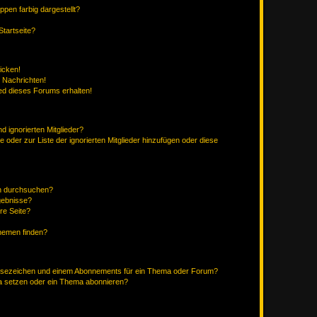
en farbig dargestellt?
tartseite?
icken!
 Nachrichten!
ed dieses Forums erhalten!
d ignorierten Mitglieder?
e oder zur Liste der ignorierten Mitglieder hinzufügen oder diese
en durchsuchen?
gebnisse?
re Seite?
hemen finden?
esezeichen und einem Abonnements für ein Thema oder Forum?
a setzen oder ein Thema abonnieren?