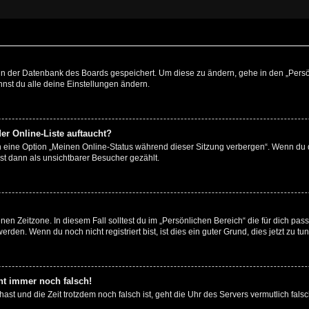
n in der Datenbank des Boards gespeichert. Um diese zu ändern, gehe in den „Persö
nst du alle deine Einstellungen ändern.
er Online-Liste auftaucht?
n eine Option „Meinen Online-Status während dieser Sitzung verbergen“. Wenn du d
st dann als unsichtbarer Besucher gezählt.
en Zeitzone. In diesem Fall solltest du im „Persönlichen Bereich“ die für dich passe
den. Wenn du noch nicht registriert bist, ist dies ein guter Grund, dies jetzt zu tun
eht immer noch falsch!
t hast und die Zeit trotzdem noch falsch ist, geht die Uhr des Servers vermutlich fal