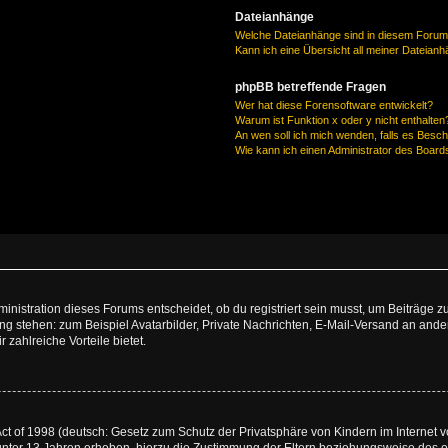
Dateianhänge
Welche Dateianhänge sind in diesem Forum
Kann ich eine Übersicht all meiner Dateian
phpBB betreffende Fragen
Wer hat diese Forensoftware entwickelt?
Warum ist Funktion x oder y nicht enthalten
An wen soll ich mich wenden, falls es Besc
Wie kann ich einen Administrator des Board
istration dieses Forums entscheidet, ob du registriert sein musst, um Beiträge zu s
ung stehen: zum Beispiel Avatarbilder, Private Nachrichten, E-Mail-Versand an ander
 zahlreiche Vorteile bietet.
t of 1998 (deutsch: Gesetz zum Schutz der Privatsphäre von Kindern im Internet vo