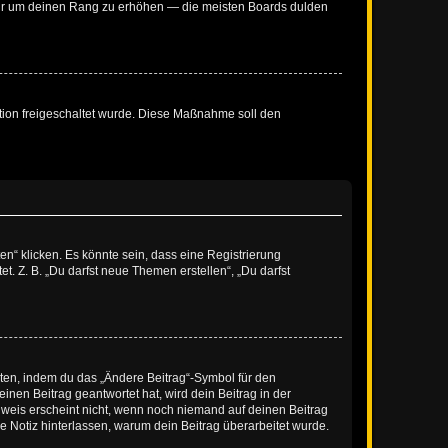
, nur um deinen Rang zu erhöhen — die meisten Boards dulden
ration freigeschaltet wurde. Diese Maßnahme soll den
n“ klicken. Es könnte sein, dass eine Registrierung
t. Z. B. „Du darfst neue Themen erstellen“, „Du darfst
iten, indem du das „Ändere Beitrag“-Symbol für den
inen Beitrag geantwortet hat, wird dein Beitrag in der
nweis erscheint nicht, wenn noch niemand auf deinen Beitrag
ne Notiz hinterlassen, warum dein Beitrag überarbeitet wurde.