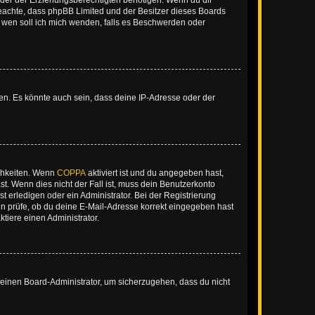
der der Erziehungsberechtigten benötigen. Wenn du dir
te beachte, dass phpBB Limited und der Besitzer dieses Boards
An wen soll ich mich wenden, falls es Beschwerden oder
en. Es könnte auch sein, dass deine IP-Adresse oder der
ichkeiten. Wenn
COPPA
aktiviert ist und du angegeben hast,
st. Wenn dies nicht der Fall ist, muss dein Benutzerkonto
t erledigen oder ein Administrator. Bei der Registrierung
ten prüfe, ob du deine E-Mail-Adresse korrekt eingegeben hast
tiere einen Administrator.
n einen Board-Administrator, um sicherzugehen, dass du nicht