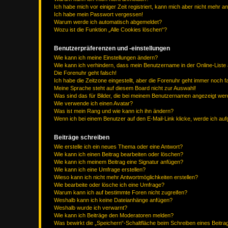
Ich habe mich vor einiger Zeit registriert, kann mich aber nicht mehr 
Ich habe mein Passwort vergessen!
Warum werde ich automatisch abgemeldet?
Wozu ist die Funktion „Alle Cookies löschen“?
Benutzerpräferenzen und -einstellungen
Wie kann ich meine Einstellungen ändern?
Wie kann ich verhindern, dass mein Benutzername in der Online-Liste 
Die Forenuhr geht falsch!
Ich habe die Zeitzone eingestellt, aber die Forenuhr geht immer noch f
Meine Sprache steht auf diesem Board nicht zur Auswahl!
Was sind das für Bilder, die bei meinem Benutzernamen angezeigt we
Wie verwende ich einen Avatar?
Was ist mein Rang und wie kann ich ihn ändern?
Wenn ich bei einem Benutzer auf den E-Mail-Link klicke, werde ich au
Beiträge schreiben
Wie erstelle ich ein neues Thema oder eine Antwort?
Wie kann ich einen Beitrag bearbeiten oder löschen?
Wie kann ich meinem Beitrag eine Signatur anfügen?
Wie kann ich eine Umfrage erstellen?
Wieso kann ich nicht mehr Antwortmöglichkeiten erstellen?
Wie bearbeite oder lösche ich eine Umfrage?
Warum kann ich auf bestimmte Foren nicht zugreifen?
Weshalb kann ich keine Dateianhänge anfügen?
Weshalb wurde ich verwarnt?
Wie kann ich Beiträge den Moderatoren melden?
Was bewirkt die „Speichern“-Schaltfläche beim Schreiben eines Beitra