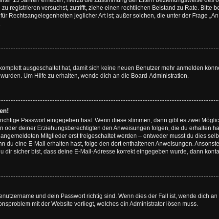
unter 13 Jahren erheben, hierzu die Zustimmung der Eltern beziehungsweise des o
h zu registrieren versuchst, zutrifft, ziehe einen rechtlichen Beistand zu Rate. Bit
für Rechtsangelegenheiten jeglicher Art ist; außer solchen, die unter der Frage „
.
g komplett ausgeschaltet hat, damit sich keine neuen Benutzer mehr anmelden könn
 wurden. Um Hilfe zu erhalten, wende dich an die Board-Administration.
en!
 richtige Passwort eingegeben hast. Wenn diese stimmen, dann gibt es zwei Mögl
tern oder deiner Erziehungsberechtigten den Anweisungen folgen, die du erhalten ha
u angemeldeten Mitglieder erst freigeschaltet werden – entweder musst du dies selbs
. Wenn du eine E-Mail erhalten hast, folge den dort enthaltenen Anweisungen. Ansons
 dir sicher bist, dass deine E-Mail-Adresse korrekt eingegeben wurde, dann kontak
Benutzername und dein Passwort richtig sind. Wenn dies der Fall ist, wende dich a
ionsproblem mit der Website vorliegt, welches ein Administrator lösen muss.