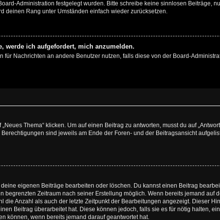
 Board-Administration festgelegt wurden. Bitte schreibe keine sinnlosen Beiträge
wird deinen Rang unter Umständen einfach wieder zurücksetzen.
e, werde ich aufgefordert, mich anzumelden.
ion für Nachrichten an andere Benutzer nutzen, falls diese von der Board-Administ
„Neues Thema“ klicken. Um auf einen Beitrag zu antworten, musst du auf „Antworte
e Berechtigungen sind jeweils am Ende der Foren- und der Beitragsansicht aufgeliste
r deine eigenen Beiträge bearbeiten oder löschen. Du kannst einen Beitrag bearbe
inen begrenzten Zeitraum nach seiner Erstellung möglich. Wenn bereits jemand auf de
 die Anzahl als auch der letzte Zeitpunkt der Bearbeitungen angezeigt. Dieser Hi
en Beitrag überarbeitet hat. Diese können jedoch, falls sie es für nötig halten, ei
hen können, wenn bereits jemand darauf geantwortet hat.