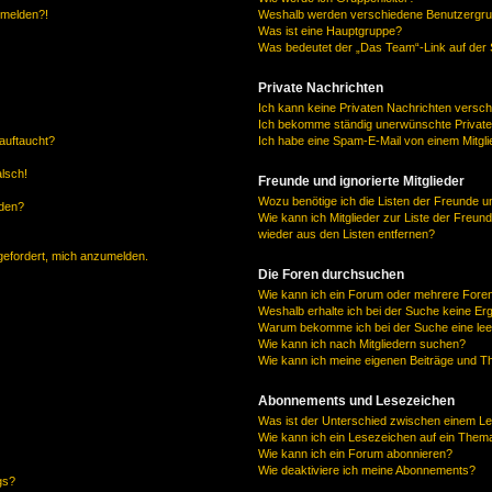
anmelden?!
Weshalb werden verschiedene Benutzergrupp
Was ist eine Hauptgruppe?
Was bedeutet der „Das Team“-Link auf der S
Private Nachrichten
Ich kann keine Privaten Nachrichten versch
Ich bekomme ständig unerwünschte Private
auftaucht?
Ich habe eine Spam-E-Mail von einem Mitgli
alsch!
Freunde und ignorierte Mitglieder
Wozu benötige ich die Listen der Freunde un
rden?
Wie kann ich Mitglieder zur Liste der Freund
wieder aus den Listen entfernen?
fgefordert, mich anzumelden.
Die Foren durchsuchen
Wie kann ich ein Forum oder mehrere For
Weshalb erhalte ich bei der Suche keine Er
Warum bekomme ich bei der Suche eine lee
Wie kann ich nach Mitgliedern suchen?
Wie kann ich meine eigenen Beiträge und T
Abonnements und Lesezeichen
Was ist der Unterschied zwischen einem L
Wie kann ich ein Lesezeichen auf ein Them
Wie kann ich ein Forum abonnieren?
Wie deaktiviere ich meine Abonnements?
gs?