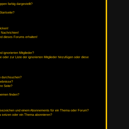
en farbig dargestellt?
tartseite?
icken!
 Nachrichten!
ed dieses Forums erhalten!
d ignorierten Mitglieder?
e oder zur Liste der ignorierten Mitglieder hinzufügen oder diese
en durchsuchen?
gebnisse?
re Seite?
hemen finden?
esezeichen und einem Abonnements für ein Thema oder Forum?
a setzen oder ein Thema abonnieren?