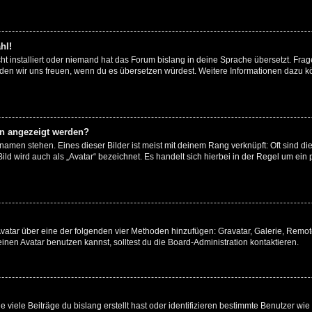
hl!
t installiert oder niemand hat das Forum bislang in deine Sprache übersetzt. Frag
, würden wir uns freuen, wenn du es übersetzen würdest. Weitere Informationen dazu
en angezeigt werden?
amen stehen. Eines dieser Bilder ist meist mit deinem Rang verknüpft: Oft sind di
ld wird auch als „Avatar“ bezeichnet. Es handelt sich hierbei in der Regel um ein
 Avatar über eine der folgenden vier Methoden hinzufügen: Gravatar, Galerie, Rem
en Avatar benutzen kannst, solltest du die Board-Administration kontaktieren.
viele Beiträge du bislang erstellt hast oder identifizieren bestimmte Benutzer w