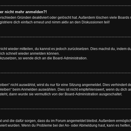
aber nicht mehr anmelden?!
erschieden Gründen deaktiviert oder gelöscht hat. Außerdem löschen viele Boards r
triere dich einfach erneut und nimm aktiv an den Diskussionen teil!
 nicht wieder mitteilen, du kannst es jedoch zurücksetzen. Dies machst du, indem 
 dich schnell wieder anmelden können.
ückzusetzen, so wende dich an die Board-Administration.
en“ nicht auswählst, wirst du nur für eine Sitzung angemeldet. Dies verhindert 
leiben“ beim Anmelden auswählen. Dies ist nicht empfehlenswert, wenn du dich an
 steht, dann wurde sie vermutlich von der Board-Administration ausgeschaltet.
 hat und die dafür sorgen, dass du im Forum angemeldet bleibst. Außerdem ermögli
tiviert wurden. Wenn du Probleme bei der An- oder Abmeldung hast, kann es helfen