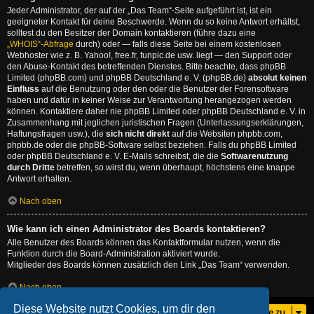
Jeder Administrator, der auf der „Das Team“-Seite aufgeführt ist, ist ein
geeigneter Kontakt für deine Beschwerde. Wenn du so keine Antwort erhältst,
solltest du den Besitzer der Domain kontaktieren (führe dazu eine
„WHOIS“-Abfrage
durch) oder — falls diese Seite bei einem kostenlosen
Webhoster wie z. B. Yahoo!, free.fr, funpic.de usw. liegt — den Support oder
den Abuse-Kontakt des betreffenden Dienstes. Bitte beachte, dass phpBB
Limited (phpBB.com) und phpBB Deutschland e. V. (phpBB.de)
absolut keinen
Einfluss
auf die Benutzung oder den oder die Benutzer der Forensoftware
haben und dafür in keiner Weise zur Verantwortung herangezogen werden
können. Kontaktiere daher nie phpBB Limited oder phpBB Deutschland e. V. in
Zusammenhang mit jeglichen juristischen Fragen (Unterlassungserklärungen,
Haftungsfragen usw.), die
sich nicht direkt
auf die Websiten phpbb.com,
phpbb.de oder die phpBB-Software selbst beziehen. Falls du phpBB Limited
oder phpBB Deutschland e. V. E-Mails schreibst, die die
Softwarenutzung
durch Dritte
betreffen, so wirst du, wenn überhaupt, höchstens eine knappe
Antwort erhalten.
Nach oben
Wie kann ich einen Administrator des Boards kontaktieren?
Alle Benutzer des Boards können das Kontaktformular nutzen, wenn die
Funktion durch die Board-Administration aktiviert wurde.
Mitglieder des Boards können zusätzlich den Link „Das Team“ verwenden.
Nach oben
Diese Website nutzt Cookies, um dir den
Gehe zu