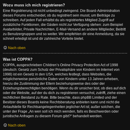
Wozu muss ich mich registrieren?
Eine Registrierung ist nicht unbedingt zwingend. Die Board-Administration
dieses Forums entscheidet, ob du registriert sein musst, um Beiträge zu
schreiben. Auf jeden Fall erhältst du als registriertes Mitglied Zugriff auf
zusätzliche Funktionen, die Gästen nicht zur Verfügung stehen: zum Beispiel
Avatarbilder, Private Nachrichten, E-Mail-Versand an andere Mitglieder, Beitritt
zu Benutzergruppen und so weiter. Wir empfehlen dir eine Anmeldung, da sie
schnell erledigt ist und dir zahlreiche Vorteile bietet.
Nach oben
Was ist COPPA?
COPPA, ausgeschrieben Children’s Online Privacy Protection Act of 1998
(deutsch: Gesetz zum Schutz der Privatsphäre von Kindern im Internet von
1998) ist ein Gesetz in den USA, welches festlegt, dass Websites, die
möglicherweise persönliche Daten von Kindern unter 13 Jahren erheben,
hierzu die Zustimmung der Eltern beziehungsweise des oder der
Erziehungsberechtigten benötigen. Wenn du dir unsicher bist, ob dies auf dich
oder die Website, auf der du dich zu registrieren versuchst, zutrifft, ziehe einen
rechtlichen Beistand zu Rate. Bitte beachte, dass phpBB Limited und der
Besitzer dieses Boards keine Rechtsberatung anbieten kann und nicht die
Anlaufstelle für Rechtsangelegenheiten jeglicher Art ist; außer solchen, die
unter der Frage „An wen soll ich mich wenden, falls es Beschwerden oder
juristische Anfragen zu diesem Forum gibt?“ behandelt werden.
Nach oben