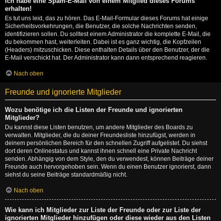
Ich habe eine Spam-E-Mail von einem Mitglied dieses Forums
erhalten!
Es tut uns leid, das zu hören. Das E-Mail-Formular dieses Forums hat einige
Sicherheitsvorkehrungen, die Benutzer, die solche Nachrichten senden,
identifizieren sollen. Du solltest einem Administrator die komplette E-Mail, die
du bekommen hast, weiterleiten. Dabei ist es ganz wichtig, die Kopfzeilen
(Headers) mitzuschicken. Diese enthalten Details über den Benutzer, der die
E-Mail verschickt hat. Der Administrator kann dann entsprechend reagieren.
Nach oben
Freunde und ignorierte Mitglieder
Wozu benötige ich die Listen der Freunde und ignorierten
Mitglieder?
Du kannst diese Listen benutzen, um andere Mitglieder des Boards zu
verwalten. Mitglieder, die du deiner Freundesliste hinzufügst, werden in
deinem persönlichen Bereich für den schnellen Zugriff aufgelistet. Du siehst
dort deren Onlinestatus und kannst ihnen schnell eine Private Nachricht
senden. Abhängig von dem Style, den du verwendest, können Beiträge deiner
Freunde auch hervorgehoben sein. Wenn du einen Benutzer ignorierst, dann
siehst du seine Beiträge standardmäßig nicht.
Nach oben
Wie kann ich Mitglieder zur Liste der Freunde oder zur Liste der
ignorierten Mitglieder hinzufügen oder diese wieder aus den Listen