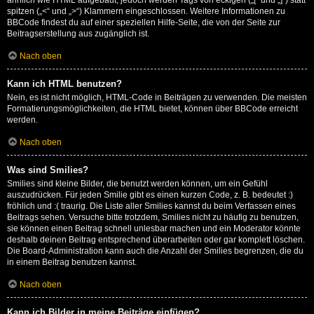
ähnlich wie HTML aufgebaut, jedoch werden Tags von eckigen („[“ und „]“) statt
spitzen („<“ und „>“) Klammern eingeschlossen. Weitere Informationen zu
BBCode findest du auf einer speziellen Hilfe-Seite, die von der Seite zur
Beitragserstellung aus zugänglich ist.
Nach oben
Kann ich HTML benutzen?
Nein, es ist nicht möglich, HTML-Code in Beiträgen zu verwenden. Die meisten
Formatierungsmöglichkeiten, die HTML bietet, können über BBCode erreicht
werden.
Nach oben
Was sind Smilies?
Smilies sind kleine Bilder, die benutzt werden können, um ein Gefühl
auszudrücken. Für jeden Smilie gibt es einen kurzen Code, z. B. bedeutet :)
fröhlich und :( traurig. Die Liste aller Smilies kannst du beim Verfassen eines
Beitrags sehen. Versuche bitte trotzdem, Smilies nicht zu häufig zu benutzen,
sie können einen Beitrag schnell unlesbar machen und ein Moderator könnte
deshalb deinen Beitrag entsprechend überarbeiten oder gar komplett löschen.
Die Board-Administration kann auch die Anzahl der Smilies begrenzen, die du
in einem Beitrag benutzen kannst.
Nach oben
Kann ich Bilder in meine Beiträge einfügen?