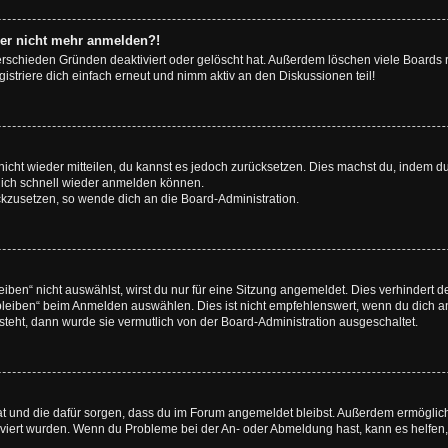
aber nicht mehr anmelden?!
erschieden Gründen deaktiviert oder gelöscht hat. Außerdem löschen viele Boards r
triere dich einfach erneut und nimm aktiv an den Diskussionen teil!
 nicht wieder mitteilen, du kannst es jedoch zurücksetzen. Dies machst du, indem 
 dich schnell wieder anmelden können.
ückzusetzen, so wende dich an die Board-Administration.
en“ nicht auswählst, wirst du nur für eine Sitzung angemeldet. Dies verhindert 
leiben“ beim Anmelden auswählen. Dies ist nicht empfehlenswert, wenn du dich an
 steht, dann wurde sie vermutlich von der Board-Administration ausgeschaltet.
 hat und die dafür sorgen, dass du im Forum angemeldet bleibst. Außerdem ermögli
tiviert wurden. Wenn du Probleme bei der An- oder Abmeldung hast, kann es helfen