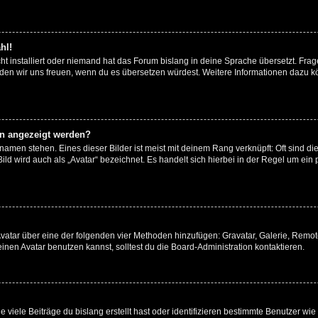
hl!
t installiert oder niemand hat das Forum bislang in deine Sprache übersetzt. Frag
, würden wir uns freuen, wenn du es übersetzen würdest. Weitere Informationen dazu
en angezeigt werden?
amen stehen. Eines dieser Bilder ist meist mit deinem Rang verknüpft: Oft sind di
ld wird auch als „Avatar“ bezeichnet. Es handelt sich hierbei in der Regel um ein
 Avatar über eine der folgenden vier Methoden hinzufügen: Gravatar, Galerie, Rem
en Avatar benutzen kannst, solltest du die Board-Administration kontaktieren.
viele Beiträge du bislang erstellt hast oder identifizieren bestimmte Benutzer w