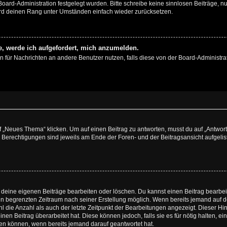
 Board-Administration festgelegt wurden. Bitte schreibe keine sinnlosen Beiträge
wird deinen Rang unter Umständen einfach wieder zurücksetzen.
e, werde ich aufgefordert, mich anzumelden.
ion für Nachrichten an andere Benutzer nutzen, falls diese von der Board-Administ
„Neues Thema“ klicken. Um auf einen Beitrag zu antworten, musst du auf „Antworte
e Berechtigungen sind jeweils am Ende der Foren- und der Beitragsansicht aufgeliste
r deine eigenen Beiträge bearbeiten oder löschen. Du kannst einen Beitrag bearbe
inen begrenzten Zeitraum nach seiner Erstellung möglich. Wenn bereits jemand auf de
 die Anzahl als auch der letzte Zeitpunkt der Bearbeitungen angezeigt. Dieser Hi
en Beitrag überarbeitet hat. Diese können jedoch, falls sie es für nötig halten, ei
hen können, wenn bereits jemand darauf geantwortet hat.