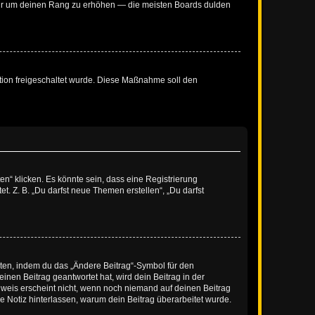
, nur um deinen Rang zu erhöhen — die meisten Boards dulden
ration freigeschaltet wurde. Diese Maßnahme soll den
n“ klicken. Es könnte sein, dass eine Registrierung
t. Z. B. „Du darfst neue Themen erstellen“, „Du darfst
iten, indem du das „Ändere Beitrag“-Symbol für den
inen Beitrag geantwortet hat, wird dein Beitrag in der
nweis erscheint nicht, wenn noch niemand auf deinen Beitrag
ne Notiz hinterlassen, warum dein Beitrag überarbeitet wurde.