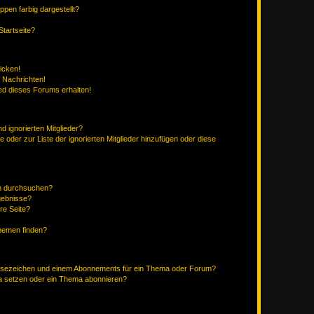
en farbig dargestellt?
tartseite?
icken!
 Nachrichten!
ed dieses Forums erhalten!
d ignorierten Mitglieder?
e oder zur Liste der ignorierten Mitglieder hinzufügen oder diese
en durchsuchen?
gebnisse?
re Seite?
hemen finden?
esezeichen und einem Abonnements für ein Thema oder Forum?
a setzen oder ein Thema abonnieren?