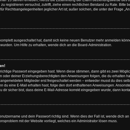
unter 13 Jahren erheben, hierzu die Zustimmung der Eltern beziehungsweise des o
h zu registrieren versuchst, zutrifft, ziehe einen rechtlichen Beistand zu Rate. Bit
für Rechtsangelegenheiten jeglicher Art ist; außer solchen, die unter der Frage „
.
g komplett ausgeschaltet hat, damit sich keine neuen Benutzer mehr anmelden könn
 wurden. Um Hilfe zu erhalten, wende dich an die Board-Administration.
en!
 richtige Passwort eingegeben hast. Wenn diese stimmen, dann gibt es zwei Mögl
tern oder deiner Erziehungsberechtigten den Anweisungen folgen, die du erhalten ha
u angemeldeten Mitglieder erst freigeschaltet werden – entweder musst du dies selbs
. Wenn du eine E-Mail erhalten hast, folge den dort enthaltenen Anweisungen. Ansons
 dir sicher bist, dass deine E-Mail-Adresse korrekt eingegeben wurde, dann kontak
Benutzername und dein Passwort richtig sind. Wenn dies der Fall ist, wende dich a
ionsproblem mit der Website vorliegt, welches ein Administrator lösen muss.