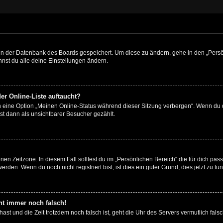
n in der Datenbank des Boards gespeichert. Um diese zu ändern, gehe in den „Persö
nst du alle deine Einstellungen ändern.
er Online-Liste auftaucht?
n eine Option „Meinen Online-Status während dieser Sitzung verbergen“. Wenn du d
st dann als unsichtbarer Besucher gezählt.
en Zeitzone. In diesem Fall solltest du im „Persönlichen Bereich“ die für dich passe
den. Wenn du noch nicht registriert bist, ist dies ein guter Grund, dies jetzt zu tun
eht immer noch falsch!
t hast und die Zeit trotzdem noch falsch ist, geht die Uhr des Servers vermutlich fal