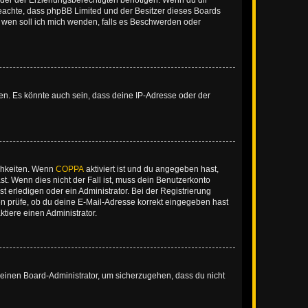
der der Erziehungsberechtigten benötigen. Wenn du dir
te beachte, dass phpBB Limited und der Besitzer dieses Boards
An wen soll ich mich wenden, falls es Beschwerden oder
en. Es könnte auch sein, dass deine IP-Adresse oder der
ichkeiten. Wenn
COPPA
aktiviert ist und du angegeben hast,
st. Wenn dies nicht der Fall ist, muss dein Benutzerkonto
t erledigen oder ein Administrator. Bei der Registrierung
ten prüfe, ob du deine E-Mail-Adresse korrekt eingegeben hast
tiere einen Administrator.
n einen Board-Administrator, um sicherzugehen, dass du nicht