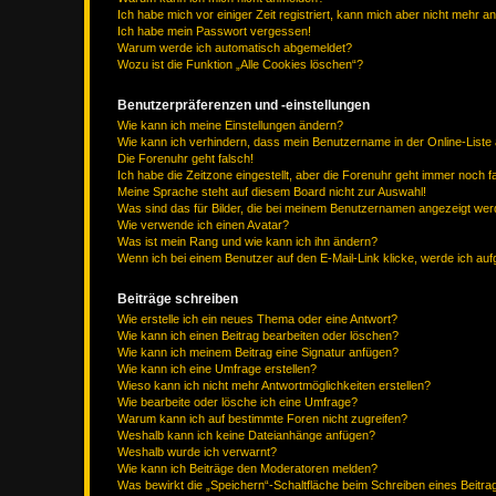
Ich habe mich vor einiger Zeit registriert, kann mich aber nicht mehr 
Ich habe mein Passwort vergessen!
Warum werde ich automatisch abgemeldet?
Wozu ist die Funktion „Alle Cookies löschen“?
Benutzerpräferenzen und -einstellungen
Wie kann ich meine Einstellungen ändern?
Wie kann ich verhindern, dass mein Benutzername in der Online-Liste 
Die Forenuhr geht falsch!
Ich habe die Zeitzone eingestellt, aber die Forenuhr geht immer noch f
Meine Sprache steht auf diesem Board nicht zur Auswahl!
Was sind das für Bilder, die bei meinem Benutzernamen angezeigt we
Wie verwende ich einen Avatar?
Was ist mein Rang und wie kann ich ihn ändern?
Wenn ich bei einem Benutzer auf den E-Mail-Link klicke, werde ich au
Beiträge schreiben
Wie erstelle ich ein neues Thema oder eine Antwort?
Wie kann ich einen Beitrag bearbeiten oder löschen?
Wie kann ich meinem Beitrag eine Signatur anfügen?
Wie kann ich eine Umfrage erstellen?
Wieso kann ich nicht mehr Antwortmöglichkeiten erstellen?
Wie bearbeite oder lösche ich eine Umfrage?
Warum kann ich auf bestimmte Foren nicht zugreifen?
Weshalb kann ich keine Dateianhänge anfügen?
Weshalb wurde ich verwarnt?
Wie kann ich Beiträge den Moderatoren melden?
Was bewirkt die „Speichern“-Schaltfläche beim Schreiben eines Beitra