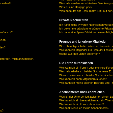
anmelden?!
Weshalb werden verschiedene Benutzergrupp
Was ist eine Hauptgruppe?
Was bedeutet der „Das Team“-Link auf der S
Private Nachrichten
Ich kann keine Privaten Nachrichten versch
Ich bekomme ständig unerwünschte Private
auftaucht?
Ich habe eine Spam-E-Mail von einem Mitgli
alsch!
Freunde und ignorierte Mitglieder
Wozu benötige ich die Listen der Freunde un
rden?
Wie kann ich Mitglieder zur Liste der Freund
wieder aus den Listen entfernen?
fgefordert, mich anzumelden.
Die Foren durchsuchen
Wie kann ich ein Forum oder mehrere For
Weshalb erhalte ich bei der Suche keine Er
Warum bekomme ich bei der Suche eine lee
Wie kann ich nach Mitgliedern suchen?
Wie kann ich meine eigenen Beiträge und T
Abonnements und Lesezeichen
Was ist der Unterschied zwischen einem L
Wie kann ich ein Lesezeichen auf ein Them
Wie kann ich ein Forum abonnieren?
Wie deaktiviere ich meine Abonnements?
gs?