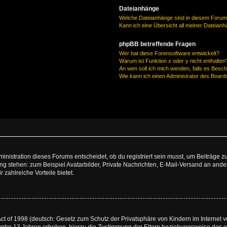
Dateianhänge
Welche Dateianhänge sind in diesem Forum
Kann ich eine Übersicht all meiner Dateian
phpBB betreffende Fragen
Wer hat diese Forensoftware entwickelt?
Warum ist Funktion x oder y nicht enthalten
An wen soll ich mich wenden, falls es Besc
Wie kann ich einen Administrator des Board
istration dieses Forums entscheidet, ob du registriert sein musst, um Beiträge zu s
ung stehen: zum Beispiel Avatarbilder, Private Nachrichten, E-Mail-Versand an ander
 zahlreiche Vorteile bietet.
t of 1998 (deutsch: Gesetz zum Schutz der Privatsphäre von Kindern im Internet vo