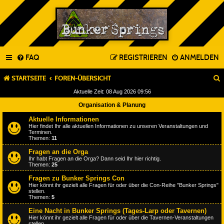
FAQ
REGISTRIEREN
ANMELDEN
STARTSEITE
FOREN-ÜBERSICHT
Aktuelle Zeit: 08 Aug 2026 09:56
Organisation & Planung
Aktuelle Informationen
Hier findet Ihr alle aktuellen Informationen zu unseren Veranstaltungen und
Terminen.
Themen:
11
Fragen an die Orga
Ihr habt Fragen an die Orga? Dann seid Ihr hier richtig.
Themen:
25
Fragen zu Bunker Springs Con
Hier könnt ihr gezielt alle Fragen für oder über die Con-Reihe "Bunker Springs"
stellen.
Themen:
5
Eine Nacht in Bunker Springs (Tages-Larp oder Tavernen)
Hier könnt ihr gezielt alle Fragen für oder über die Tavernen-Veranstaltungen
stellen.