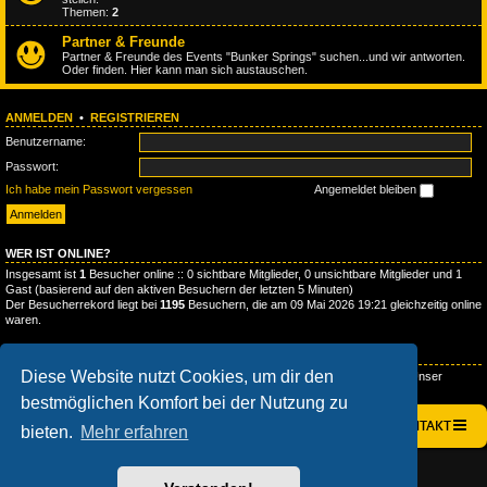
Themen:
2
Partner & Freunde
Partner & Freunde des Events "Bunker Springs" suchen...und wir antworten.
Oder finden. Hier kann man sich austauschen.
ANMELDEN
•
REGISTRIEREN
Benutzername:
Passwort:
Ich habe mein Passwort vergessen
Angemeldet bleiben
WER IST ONLINE?
Insgesamt ist
1
Besucher online :: 0 sichtbare Mitglieder, 0 unsichtbare Mitglieder und 1
Gast (basierend auf den aktiven Besuchern der letzten 5 Minuten)
Der Besucherrekord liegt bei
1195
Besuchern, die am 09 Mai 2026 19:21 gleichzeitig online
waren.
STATISTIK
Diese Website nutzt Cookies, um dir den
Beiträge insgesamt
300
• Themen insgesamt
95
• Mitglieder insgesamt
132
• Unser
neuestes Mitglied:
ReverendHeadlee
bestmöglichen Komfort bei der Nutzung zu
STARTSEITE
FOREN-ÜBERSICHT
KONTAKT
bieten.
Mehr erfahren
AÇIEEED! STYLE BY
IAN BRADLEY
POWERED BY
PHPBB
® FORUM SOFTWARE © PHPBB LIMITED