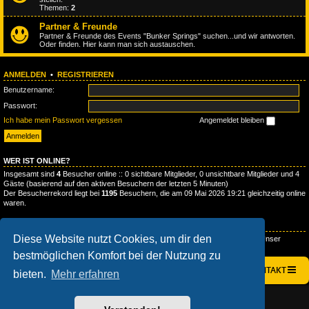
Themen:
2
Partner & Freunde
Partner & Freunde des Events "Bunker Springs" suchen...und wir antworten.
Oder finden. Hier kann man sich austauschen.
ANMELDEN
•
REGISTRIEREN
Benutzername:
Passwort:
Ich habe mein Passwort vergessen
Angemeldet bleiben
WER IST ONLINE?
Insgesamt sind
4
Besucher online :: 0 sichtbare Mitglieder, 0 unsichtbare Mitglieder und 4
Gäste (basierend auf den aktiven Besuchern der letzten 5 Minuten)
Der Besucherrekord liegt bei
1195
Besuchern, die am 09 Mai 2026 19:21 gleichzeitig online
waren.
STATISTIK
Diese Website nutzt Cookies, um dir den
Beiträge insgesamt
300
• Themen insgesamt
95
• Mitglieder insgesamt
132
• Unser
neuestes Mitglied:
ReverendHeadlee
bestmöglichen Komfort bei der Nutzung zu
STARTSEITE
FOREN-ÜBERSICHT
KONTAKT
bieten.
Mehr erfahren
AÇIEEED! STYLE BY
IAN BRADLEY
POWERED BY
PHPBB
® FORUM SOFTWARE © PHPBB LIMITED