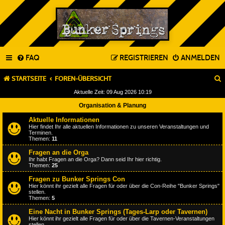
FAQ
REGISTRIEREN
ANMELDEN
STARTSEITE
FOREN-ÜBERSICHT
Aktuelle Zeit: 09 Aug 2026 10:19
Organisation & Planung
Aktuelle Informationen
Hier findet Ihr alle aktuellen Informationen zu unseren Veranstaltungen und
Terminen.
Themen:
11
Fragen an die Orga
Ihr habt Fragen an die Orga? Dann seid Ihr hier richtig.
Themen:
25
Fragen zu Bunker Springs Con
Hier könnt ihr gezielt alle Fragen für oder über die Con-Reihe "Bunker Springs"
stellen.
Themen:
5
Eine Nacht in Bunker Springs (Tages-Larp oder Tavernen)
Hier könnt ihr gezielt alle Fragen für oder über die Tavernen-Veranstaltungen
stellen.