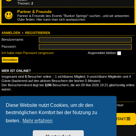
Themen:
2
Partner & Freunde
Partner & Freunde des Events "Bunker Springs" suchen...und wir antworten.
Oder finden. Hier kann man sich austauschen.
ANMELDEN
•
REGISTRIEREN
Benutzername:
Passwort:
Ich habe mein Passwort vergessen
Angemeldet bleiben
WER IST ONLINE?
Insgesamt sind
5
Besucher online :: 1 sichtbares Mitglied, 0 unsichtbare Mitglieder und 4
Gäste (basierend auf den aktiven Besuchern der letzten 5 Minuten)
Der Besucherrekord liegt bei
1195
Besuchern, die am 09 Mai 2026 19:21 gleichzeitig online
waren.
STATISTIK
Diese Website nutzt Cookies, um dir den
Beiträge insgesamt
300
• Themen insgesamt
95
• Mitglieder insgesamt
132
• Unser
neuestes Mitglied:
ReverendHeadlee
bestmöglichen Komfort bei der Nutzung zu
STARTSEITE
FOREN-ÜBERSICHT
KONTAKT
bieten.
Mehr erfahren
AÇIEEED! STYLE BY
IAN BRADLEY
POWERED BY
PHPBB
® FORUM SOFTWARE © PHPBB LIMITED