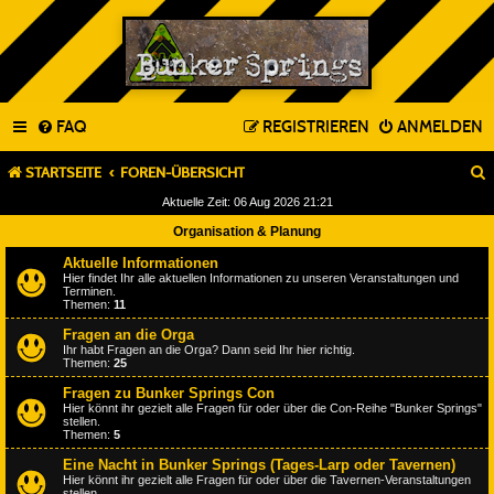
FAQ
REGISTRIEREN
ANMELDEN
STARTSEITE
FOREN-ÜBERSICHT
Aktuelle Zeit: 06 Aug 2026 21:21
Organisation & Planung
Aktuelle Informationen
Hier findet Ihr alle aktuellen Informationen zu unseren Veranstaltungen und
Terminen.
Themen:
11
Fragen an die Orga
Ihr habt Fragen an die Orga? Dann seid Ihr hier richtig.
Themen:
25
Fragen zu Bunker Springs Con
Hier könnt ihr gezielt alle Fragen für oder über die Con-Reihe "Bunker Springs"
stellen.
Themen:
5
Eine Nacht in Bunker Springs (Tages-Larp oder Tavernen)
Hier könnt ihr gezielt alle Fragen für oder über die Tavernen-Veranstaltungen
stellen.