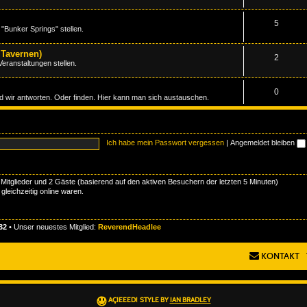
5
 "Bunker Springs" stellen.
 Tavernen)
2
Veranstaltungen stellen.
0
 wir antworten. Oder finden. Hier kann man sich austauschen.
Ich habe mein Passwort vergessen
|
Angemeldet bleiben
e Mitglieder und 2 Gäste (basierend auf den aktiven Besuchern der letzten 5 Minuten)
leichzeitig online waren.
32
• Unser neuestes Mitglied:
ReverendHeadlee
KONTAKT
AÇIEEED! STYLE BY
IAN BRADLEY