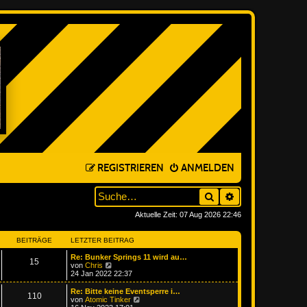
REGISTRIEREN
ANMELDEN
Suche
ERWEITERTE SUC
Aktuelle Zeit: 07 Aug 2026 22:46
BEITRÄGE
LETZTER BEITRAG
Re: Bunker Springs 11 wird au…
15
N
von
Chris
e
24 Jan 2022 22:37
u
e
Re: Bitte keine Eventsperre i…
110
s
N
von
Atomic Tinker
t
e