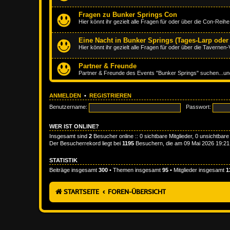
Fragen zu Bunker Springs Con
Hier könnt ihr gezielt alle Fragen für oder über die Con-Reihe
Eine Nacht in Bunker Springs (Tages-Larp oder
Hier könnt ihr gezielt alle Fragen für oder über die Tavernen-
Partner & Freunde
Partner & Freunde des Events "Bunker Springs" suchen...und
ANMELDEN
•
REGISTRIEREN
Benutzername:
Passwort:
WER IST ONLINE?
Insgesamt sind
2
Besucher online :: 0 sichtbare Mitglieder, 0 unsichtbar
Der Besucherrekord liegt bei
1195
Besuchern, die am 09 Mai 2026 19:21 g
STATISTIK
Beiträge insgesamt
300
• Themen insgesamt
95
• Mitglieder insgesamt
1
STARTSEITE
FOREN-ÜBERSICHT