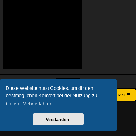
Diese Website nutzt Cookies, um dir den
bestmöglichen Komfort bei der Nutzung zu
STARTSEITE
FOREN-ÜBERSICHT
KONTAKT
bieten.
Mehr erfahren
AÇIEEED! STYLE BY
IAN BRADLEY
POWERED BY
PHPBB
® FORUM SOFTWARE © PHPBB LIMITED
DEUTSCHE ÜBERSETZUNG DURCH
PHPBB.DE
Verstanden!
DATENSCHUTZ
|
NUTZUNGSBEDINGUNGEN