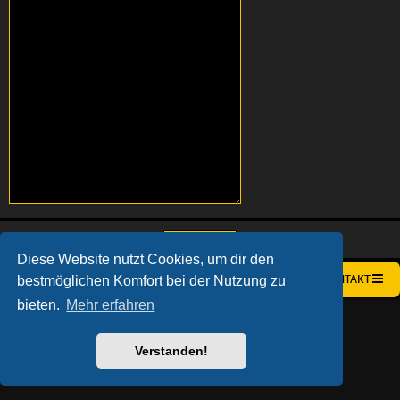
Diese Website nutzt Cookies, um dir den
bestmöglichen Komfort bei der Nutzung zu
STARTSEITE
FOREN-ÜBERSICHT
KONTAKT
bieten.
Mehr erfahren
AÇIEEED! STYLE BY
IAN BRADLEY
POWERED BY
PHPBB
® FORUM SOFTWARE © PHPBB LIMITED
DEUTSCHE ÜBERSETZUNG DURCH
PHPBB.DE
Verstanden!
DATENSCHUTZ
|
NUTZUNGSBEDINGUNGEN