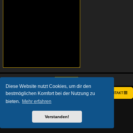
Diese Website nutzt Cookies, um dir den
bestmöglichen Komfort bei der Nutzung zu
STARTSEITE
FOREN-ÜBERSICHT
KONTAKT
bieten.
Mehr erfahren
AÇIEEED! STYLE BY
IAN BRADLEY
POWERED BY
PHPBB
® FORUM SOFTWARE © PHPBB LIMITED
DEUTSCHE ÜBERSETZUNG DURCH
PHPBB.DE
Verstanden!
DATENSCHUTZ
|
NUTZUNGSBEDINGUNGEN