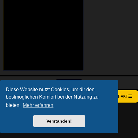
Diese Website nutzt Cookies, um dir den
bestmöglichen Komfort bei der Nutzung zu
STARTSEITE
FOREN-ÜBERSICHT
KONTAKT
bieten.
Mehr erfahren
AÇIEEED! STYLE BY
IAN BRADLEY
POWERED BY
PHPBB
® FORUM SOFTWARE © PHPBB LIMITED
DEUTSCHE ÜBERSETZUNG DURCH
PHPBB.DE
Verstanden!
DATENSCHUTZ
|
NUTZUNGSBEDINGUNGEN