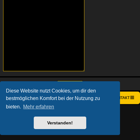
Diese Website nutzt Cookies, um dir den
bestmöglichen Komfort bei der Nutzung zu
STARTSEITE
FOREN-ÜBERSICHT
KONTAKT
bieten.
Mehr erfahren
AÇIEEED! STYLE BY
IAN BRADLEY
POWERED BY
PHPBB
® FORUM SOFTWARE © PHPBB LIMITED
DEUTSCHE ÜBERSETZUNG DURCH
PHPBB.DE
Verstanden!
DATENSCHUTZ
|
NUTZUNGSBEDINGUNGEN