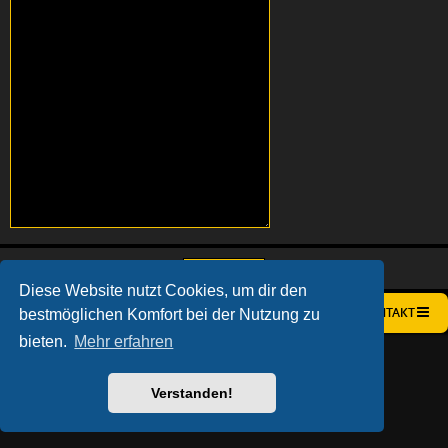
Diese Website nutzt Cookies, um dir den
bestmöglichen Komfort bei der Nutzung zu
STARTSEITE
FOREN-ÜBERSICHT
KONTAKT
bieten.
Mehr erfahren
AÇIEEED! STYLE BY
IAN BRADLEY
POWERED BY
PHPBB
® FORUM SOFTWARE © PHPBB LIMITED
DEUTSCHE ÜBERSETZUNG DURCH
PHPBB.DE
Verstanden!
DATENSCHUTZ
|
NUTZUNGSBEDINGUNGEN