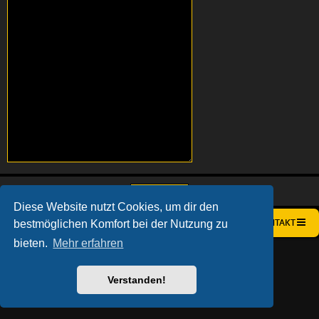
Diese Website nutzt Cookies, um dir den
bestmöglichen Komfort bei der Nutzung zu
STARTSEITE
FOREN-ÜBERSICHT
KONTAKT
bieten.
Mehr erfahren
AÇIEEED! STYLE BY
IAN BRADLEY
POWERED BY
PHPBB
® FORUM SOFTWARE © PHPBB LIMITED
DEUTSCHE ÜBERSETZUNG DURCH
PHPBB.DE
Verstanden!
DATENSCHUTZ
|
NUTZUNGSBEDINGUNGEN