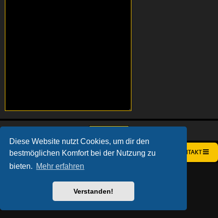
Diese Website nutzt Cookies, um dir den
bestmöglichen Komfort bei der Nutzung zu
STARTSEITE
FOREN-ÜBERSICHT
KONTAKT
bieten.
Mehr erfahren
AÇIEEED! STYLE BY
IAN BRADLEY
POWERED BY
PHPBB
® FORUM SOFTWARE © PHPBB LIMITED
DEUTSCHE ÜBERSETZUNG DURCH
PHPBB.DE
Verstanden!
DATENSCHUTZ
|
NUTZUNGSBEDINGUNGEN