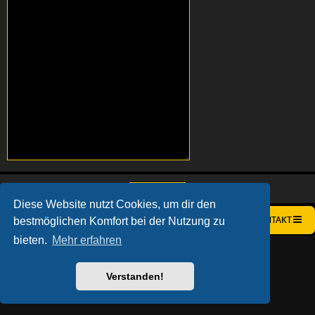
Diese Website nutzt Cookies, um dir den
bestmöglichen Komfort bei der Nutzung zu
STARTSEITE
FOREN-ÜBERSICHT
KONTAKT
bieten.
Mehr erfahren
AÇIEEED! STYLE BY
IAN BRADLEY
POWERED BY
PHPBB
® FORUM SOFTWARE © PHPBB LIMITED
DEUTSCHE ÜBERSETZUNG DURCH
PHPBB.DE
Verstanden!
DATENSCHUTZ
|
NUTZUNGSBEDINGUNGEN