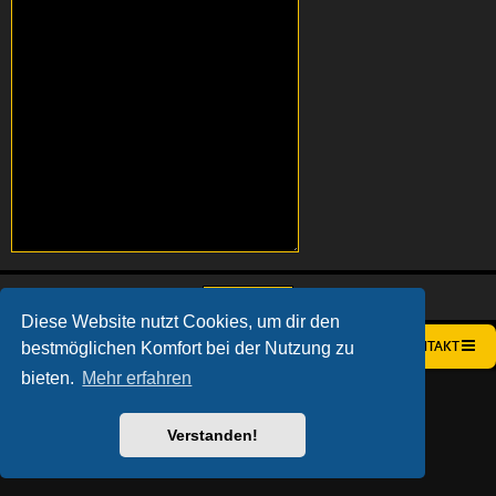
Diese Website nutzt Cookies, um dir den
bestmöglichen Komfort bei der Nutzung zu
STARTSEITE
FOREN-ÜBERSICHT
KONTAKT
bieten.
Mehr erfahren
AÇIEEED! STYLE BY
IAN BRADLEY
POWERED BY
PHPBB
® FORUM SOFTWARE © PHPBB LIMITED
DEUTSCHE ÜBERSETZUNG DURCH
PHPBB.DE
Verstanden!
DATENSCHUTZ
|
NUTZUNGSBEDINGUNGEN