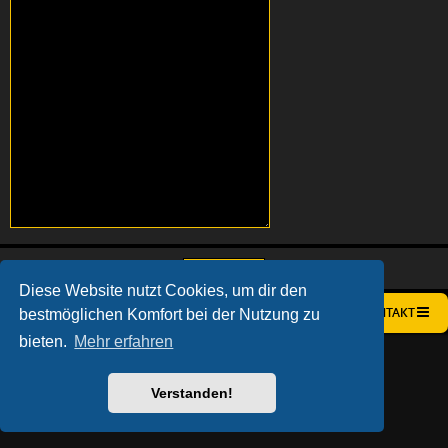
Diese Website nutzt Cookies, um dir den
bestmöglichen Komfort bei der Nutzung zu
STARTSEITE
FOREN-ÜBERSICHT
KONTAKT
bieten.
Mehr erfahren
AÇIEEED! STYLE BY
IAN BRADLEY
POWERED BY
PHPBB
® FORUM SOFTWARE © PHPBB LIMITED
DEUTSCHE ÜBERSETZUNG DURCH
PHPBB.DE
Verstanden!
DATENSCHUTZ
|
NUTZUNGSBEDINGUNGEN