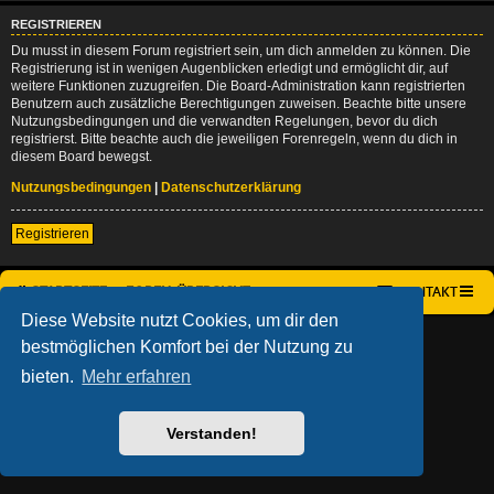
REGISTRIEREN
Du musst in diesem Forum registriert sein, um dich anmelden zu können. Die
Registrierung ist in wenigen Augenblicken erledigt und ermöglicht dir, auf
weitere Funktionen zuzugreifen. Die Board-Administration kann registrierten
Benutzern auch zusätzliche Berechtigungen zuweisen. Beachte bitte unsere
Nutzungsbedingungen und die verwandten Regelungen, bevor du dich
registrierst. Bitte beachte auch die jeweiligen Forenregeln, wenn du dich in
diesem Board bewegst.
Nutzungsbedingungen
|
Datenschutzerklärung
Registrieren
STARTSEITE
FOREN-ÜBERSICHT
KONTAKT
Diese Website nutzt Cookies, um dir den
AÇIEEED! STYLE BY
IAN BRADLEY
bestmöglichen Komfort bei der Nutzung zu
POWERED BY
PHPBB
® FORUM SOFTWARE © PHPBB LIMITED
DEUTSCHE ÜBERSETZUNG DURCH
PHPBB.DE
bieten.
Mehr erfahren
DATENSCHUTZ
|
NUTZUNGSBEDINGUNGEN
Verstanden!