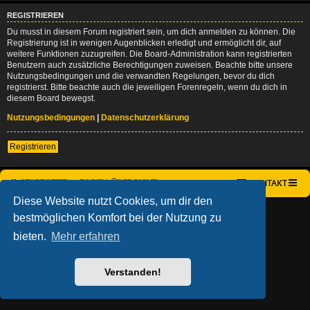
REGISTRIEREN
Du musst in diesem Forum registriert sein, um dich anmelden zu können. Die
Registrierung ist in wenigen Augenblicken erledigt und ermöglicht dir, auf
weitere Funktionen zuzugreifen. Die Board-Administration kann registrierten
Benutzern auch zusätzliche Berechtigungen zuweisen. Beachte bitte unsere
Nutzungsbedingungen und die verwandten Regelungen, bevor du dich
registrierst. Bitte beachte auch die jeweiligen Forenregeln, wenn du dich in
diesem Board bewegst.
Nutzungsbedingungen
|
Datenschutzerklärung
Registrieren
STARTSEITE
FOREN-ÜBERSICHT
KONTAKT
Diese Website nutzt Cookies, um dir den
AÇIEEED! STYLE BY
IAN BRADLEY
bestmöglichen Komfort bei der Nutzung zu
POWERED BY
PHPBB
® FORUM SOFTWARE © PHPBB LIMITED
DEUTSCHE ÜBERSETZUNG DURCH
PHPBB.DE
bieten.
Mehr erfahren
DATENSCHUTZ
|
NUTZUNGSBEDINGUNGEN
Verstanden!