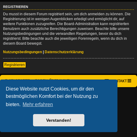
REGISTRIEREN
Du musst in diesem Forum registriert sein, um dich anmelden zu können. Die
Registrierung ist in wenigen Augenblicken erledigt und ermöglicht dir, auf
weitere Funktionen zuzugreifen. Die Board-Administration kann registrierten
Benutzern auch zusätzliche Berechtigungen zuweisen. Beachte bitte unsere
Nutzungsbedingungen und die verwandten Regelungen, bevor du dich
registrierst. Bitte beachte auch die jeweiligen Forenregeln, wenn du dich in
diesem Board bewegst.
Nutzungsbedingungen
|
Datenschutzerklärung
Registrieren
STARTSEITE
FOREN-ÜBERSICHT
KONTAKT
Diese Website nutzt Cookies, um dir den
AÇIEEED! STYLE BY
IAN BRADLEY
bestmöglichen Komfort bei der Nutzung zu
POWERED BY
PHPBB
® FORUM SOFTWARE © PHPBB LIMITED
DEUTSCHE ÜBERSETZUNG DURCH
PHPBB.DE
bieten.
Mehr erfahren
DATENSCHUTZ
|
NUTZUNGSBEDINGUNGEN
Verstanden!