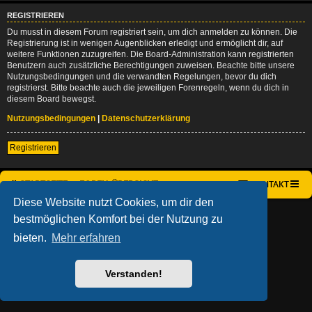
REGISTRIEREN
Du musst in diesem Forum registriert sein, um dich anmelden zu können. Die
Registrierung ist in wenigen Augenblicken erledigt und ermöglicht dir, auf
weitere Funktionen zuzugreifen. Die Board-Administration kann registrierten
Benutzern auch zusätzliche Berechtigungen zuweisen. Beachte bitte unsere
Nutzungsbedingungen und die verwandten Regelungen, bevor du dich
registrierst. Bitte beachte auch die jeweiligen Forenregeln, wenn du dich in
diesem Board bewegst.
Nutzungsbedingungen
|
Datenschutzerklärung
Registrieren
STARTSEITE
FOREN-ÜBERSICHT
KONTAKT
Diese Website nutzt Cookies, um dir den
AÇIEEED! STYLE BY
IAN BRADLEY
bestmöglichen Komfort bei der Nutzung zu
POWERED BY
PHPBB
® FORUM SOFTWARE © PHPBB LIMITED
DEUTSCHE ÜBERSETZUNG DURCH
PHPBB.DE
bieten.
Mehr erfahren
DATENSCHUTZ
|
NUTZUNGSBEDINGUNGEN
Verstanden!