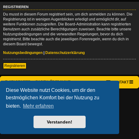
REGISTRIEREN
Du musst in diesem Forum registriert sein, um dich anmelden zu können. Die
Registrierung ist in wenigen Augenblicken erledigt und ermöglicht dir, auf
weitere Funktionen zuzugreifen. Die Board-Administration kann registrierten
Benutzern auch zusätzliche Berechtigungen zuweisen. Beachte bitte unsere
Nutzungsbedingungen und die verwandten Regelungen, bevor du dich
registrierst. Bitte beachte auch die jeweiligen Forenregeln, wenn du dich in
diesem Board bewegst.
Nutzungsbedingungen
|
Datenschutzerklärung
Registrieren
STARTSEITE
FOREN-ÜBERSICHT
KONTAKT
Diese Website nutzt Cookies, um dir den
AÇIEEED! STYLE BY
IAN BRADLEY
bestmöglichen Komfort bei der Nutzung zu
POWERED BY
PHPBB
® FORUM SOFTWARE © PHPBB LIMITED
DEUTSCHE ÜBERSETZUNG DURCH
PHPBB.DE
bieten.
Mehr erfahren
DATENSCHUTZ
|
NUTZUNGSBEDINGUNGEN
Verstanden!