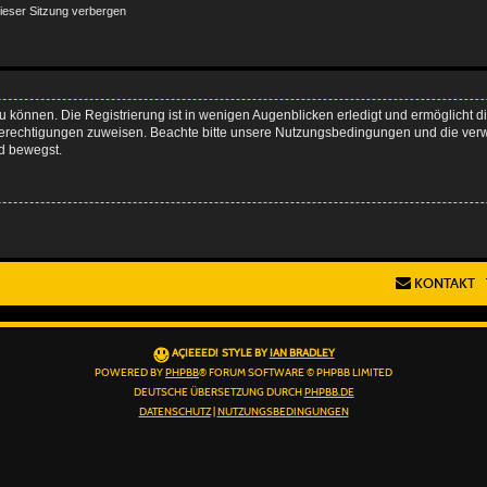
ieser Sitzung verbergen
 können. Die Registrierung ist in wenigen Augenblicken erledigt und ermöglicht di
 Berechtigungen zuweisen. Beachte bitte unsere Nutzungsbedingungen und die verwa
d bewegst.
KONTAKT
AÇIEEED! STYLE BY
IAN BRADLEY
POWERED BY
PHPBB
® FORUM SOFTWARE © PHPBB LIMITED
DEUTSCHE ÜBERSETZUNG DURCH
PHPBB.DE
DATENSCHUTZ
|
NUTZUNGSBEDINGUNGEN