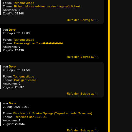
Forum:
Tschernovillage
Thema:
Richard Moose erbittet um eine Lagermöglichkeit
Antworten:
2
Zugriffe:
31368
Rufe den Beitrag auf
von
Doro
20 Sep 2021 17:03
Forum:
Tschernovillage
Thema:
Danke sagt die Crew❤️❤️❤️❤️❤️❤️❤️
Antworten:
0
Zugriffe:
29430
Rufe den Beitrag auf
von
Doro
08 Sep 2021 14:58
Forum:
Tschernovillage
Thema:
Bald geht es los
Antworten:
0
Zugriffe:
28537
Rufe den Beitrag auf
von
Doro
29 Aug 2021 21:12
Forum:
Eine Nacht in Bunker Springs (Tages-Larp oder Tavernen)
Thema:
Tschernos Bar 21.08.21
Antworten:
8
Zugriffe:
265663
Rufe den Beitrag auf