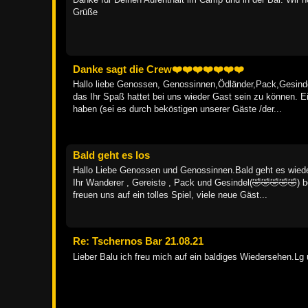
Grüße
Danke sagt die Crew❤️❤️❤️❤️❤️❤️❤️
Hallo liebe Genossen, Genossinnen,Ödländer,Pack,Gesindel
das Ihr Spaß hattet bei uns wieder Gast sein zu können. Ei
haben (sei es durch beköstigen unserer Gäste /der...
Bald geht es los
Hallo Liebe Genossen und Genossinnen.Bald geht es wieder 
Ihr Wanderer , Gereiste , Pack und Gesindel(🤣🤣🤣🤣🤣) bei
freuen uns auf ein tolles Spiel, viele neue Gäst...
Re: Tschernos Bar 21.08.21
Lieber Balu ich freu mich auf ein baldiges Wiedersehen.Lg 