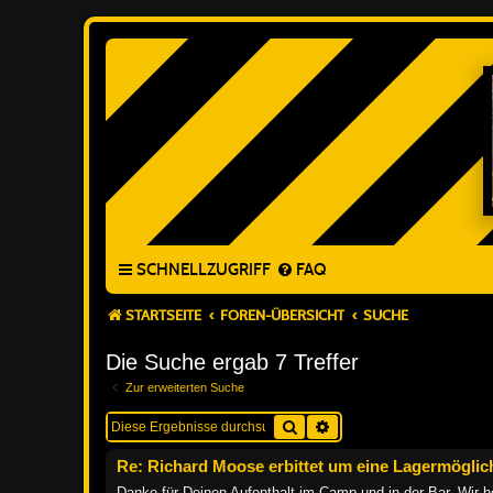
SCHNELLZUGRIFF
FAQ
STARTSEITE
FOREN-ÜBERSICHT
SUCHE
Die Suche ergab 7 Treffer
Zur erweiterten Suche
Suche
Erweiterte Suche
Re: Richard Moose erbittet um eine Lagermöglic
Danke für Deinen Aufenthalt im Camp und in der Bar. Wir h