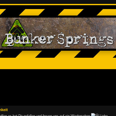
hkeit
offen es hat Dir gefallen und freuen uns auf ein Wiedersehen
.Liebe