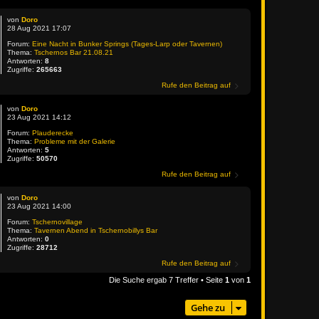
von
Doro
28 Aug 2021 17:07
Forum:
Eine Nacht in Bunker Springs (Tages-Larp oder Tavernen)
Thema:
Tschernos Bar 21.08.21
Antworten:
8
Zugriffe:
265663
Rufe den Beitrag auf
von
Doro
23 Aug 2021 14:12
Forum:
Plauderecke
Thema:
Probleme mit der Galerie
Antworten:
5
Zugriffe:
50570
Rufe den Beitrag auf
von
Doro
23 Aug 2021 14:00
Forum:
Tschernovillage
Thema:
Tavernen Abend in Tschernobillys Bar
Antworten:
0
Zugriffe:
28712
Rufe den Beitrag auf
Die Suche ergab 7 Treffer • Seite
1
von
1
Gehe zu