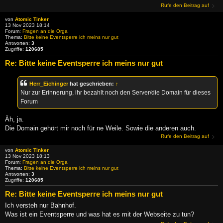
Rufe den Beitrag auf
von
Atomic Tinker
13 Nov 2023 18:14
Forum:
Fragen an die Orga
Thema:
Bitte keine Eventsperre ich meins nur gut
Antworten:
3
Zugriffe:
120685
Re: Bitte keine Eventsperre ich meins nur gut
Herr_Eichinger
hat geschrieben:
↑
Nur zur Erinnerung, ihr bezahlt noch den Server/die Domain für dieses
Forum
Äh, ja.
Die Domain gehört mir noch für ne Weile. Sowie die anderen auch.
Rufe den Beitrag auf
von
Atomic Tinker
13 Nov 2023 18:13
Forum:
Fragen an die Orga
Thema:
Bitte keine Eventsperre ich meins nur gut
Antworten:
3
Zugriffe:
120685
Re: Bitte keine Eventsperre ich meins nur gut
Ich versteh nur Bahnhof.
Was ist ein Eventsperre und was hat es mit der Webseite zu tun?