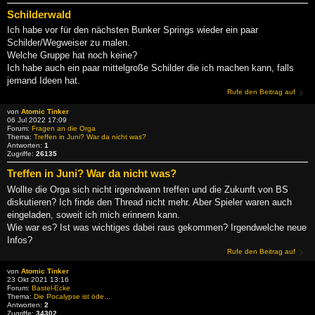
Schilderwald
Ich habe vor für den nächsten Bunker Springs wieder ein paar
Schilder/Wegweiser zu malen.
Welche Gruppe hat noch keine?
Ich habe auch ein paar mittelgroße Schilder die ich machen kann, falls
jemand Ideen hat.
Rufe den Beitrag auf
von
Atomic Tinker
06 Jul 2022 17:09
Forum:
Fragen an die Orga
Thema:
Treffen in Juni? War da nicht was?
Antworten:
1
Zugriffe:
26135
Treffen in Juni? War da nicht was?
Wollte die Orga sich nicht irgendwann treffen und die Zukunft von BS
diskutieren? Ich finde den Thread nicht mehr. Aber Spieler waren auch
eingeladen, soweit ich mich erinnern kann.
Wie war es? Ist was wichtiges dabei raus gekommen? Irgendwelche neue
Infos?
Rufe den Beitrag auf
von
Atomic Tinker
23 Okt 2021 13:16
Forum:
Bastel-Ecke
Thema:
Die Pocalypse ist öde...
Antworten:
2
Zugriffe:
34302