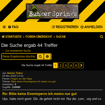
FAQ
REGISTRIEREN
ANMELDEN
STARTSEITE
FOREN-ÜBERSICHT
SUCHE
Die Suche ergab 44 Treffer
Zur erweiterten Suche
Suche
Erweiterte Suche
1
2
3
4
5
Nächste
Die Suche ergab 44 Treffer
von
Atomic Tinker
16 Nov 2023 17:01
Forum:
Fragen an die Orga
Thema:
Bitte keine Eventsperre ich meins nur gut
Antworten:
3
Zugriffe:
120685
Re: Bitte keine Eventsperre ich meins nur gut
Ups, habe mich geirrt. Die .de gehört nicht mir. Nur die .com, .org und co.