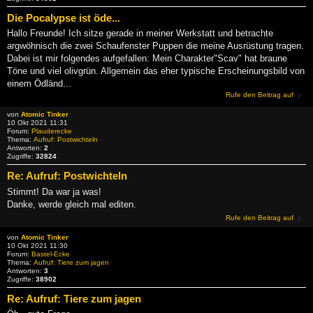
Die Pocalypse ist öde...
Hallo Freunde! Ich sitze gerade in meiner Werkstatt und betrachte
argwöhnisch die zwei Schaufenster Puppen die meine Ausrüstung tragen.
Dabei ist mir folgendes aufgefallen: Mein Charakter"Scav" hat braune
Töne und viel olivgrün. Allgemein das eher typische Erscheinungsbild von
einem Ödländ...
Rufe den Beitrag auf
von
Atomic Tinker
10 Okt 2021 11:31
Forum:
Plauderecke
Thema:
Aufruf: Postwichteln
Antworten:
2
Zugriffe:
32824
Re: Aufruf: Postwichteln
Stimmt! Da war ja was!
Danke, werde gleich mal editen.
Rufe den Beitrag auf
von
Atomic Tinker
10 Okt 2021 11:30
Forum:
Bastel-Ecke
Thema:
Aufruf: Tiere zum jagen
Antworten:
3
Zugriffe:
38902
Re: Aufruf: Tiere zum jagen