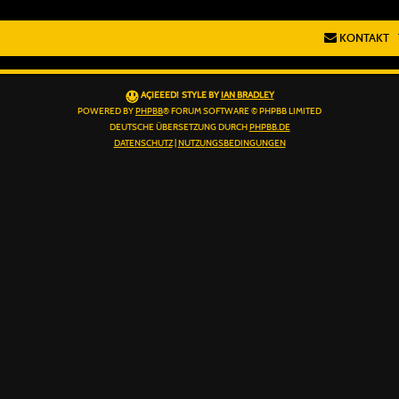
KONTAKT
AÇIEEED! STYLE BY
IAN BRADLEY
POWERED BY
PHPBB
® FORUM SOFTWARE © PHPBB LIMITED
DEUTSCHE ÜBERSETZUNG DURCH
PHPBB.DE
DATENSCHUTZ
|
NUTZUNGSBEDINGUNGEN