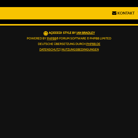
KONTAKT
AÇIEEED! STYLE BY
IAN BRADLEY
POWERED BY
PHPBB
® FORUM SOFTWARE © PHPBB LIMITED
DEUTSCHE ÜBERSETZUNG DURCH
PHPBB.DE
DATENSCHUTZ
|
NUTZUNGSBEDINGUNGEN