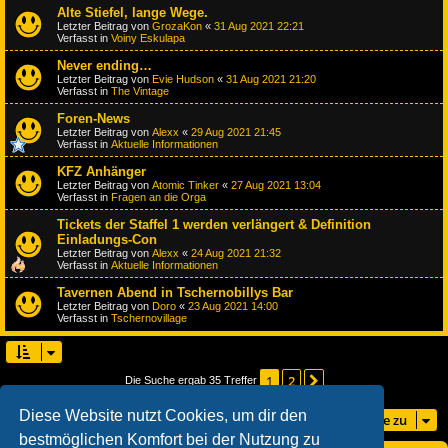
Alte Stiefel, lange Wege.
Letzter Beitrag von
GrozaKon
«
31 Aug 2021 22:21
Verfasst in
Voiny Eskulapa
Never ending…
Letzter Beitrag von
Evie Hudson
«
31 Aug 2021 21:20
Verfasst in
The Vintage
Foren-News
Letzter Beitrag von
Alexx
«
29 Aug 2021 21:45
Verfasst in
Aktuelle Informationen
KFZ Anhänger
Letzter Beitrag von
Atomic Tinker
«
27 Aug 2021 13:04
Verfasst in
Fragen an die Orga
Tickets der Staffel 1 werden verlängert & Definition
Einladungs-Con
Letzter Beitrag von
Alexx
«
24 Aug 2021 21:32
Verfasst in
Aktuelle Informationen
Tavernen Abend in Tschernobillys Bar
Letzter Beitrag von
Doro
«
23 Aug 2021 14:00
Verfasst in
Tschernovillage
1
2
Nächste
Die Suche ergab 35 Treffer
Diese Website nutzt Cookies, um dir den
Gehe zu
bestmöglichen Komfort bei der Nutzung zu