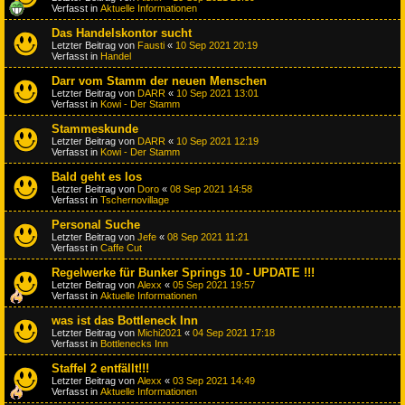
Verfasst in
Aktuelle Informationen
Das Handelskontor sucht
Letzter Beitrag von
Fausti
«
10 Sep 2021 20:19
Verfasst in
Handel
Darr vom Stamm der neuen Menschen
Letzter Beitrag von
DARR
«
10 Sep 2021 13:01
Verfasst in
Kowi - Der Stamm
Stammeskunde
Letzter Beitrag von
DARR
«
10 Sep 2021 12:19
Verfasst in
Kowi - Der Stamm
Bald geht es los
Letzter Beitrag von
Doro
«
08 Sep 2021 14:58
Verfasst in
Tschernovillage
Personal Suche
Letzter Beitrag von
Jefe
«
08 Sep 2021 11:21
Verfasst in
Caffe Cut
Regelwerke für Bunker Springs 10 - UPDATE !!!
Letzter Beitrag von
Alexx
«
05 Sep 2021 19:57
Verfasst in
Aktuelle Informationen
was ist das Bottleneck Inn
Letzter Beitrag von
Michi2021
«
04 Sep 2021 17:18
Verfasst in
Bottlenecks Inn
Staffel 2 entfällt!!!
Letzter Beitrag von
Alexx
«
03 Sep 2021 14:49
Verfasst in
Aktuelle Informationen