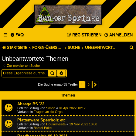
FAQ
REGISTRIEREN
ANMELDEN
STARTSEITE
FOREN-ÜBERSICHT
SUCHE
UNBEANTWORTETE THEMEN
Unbeantwortete Themen
Zur erweiterten Suche
Suche
Erweiterte Suche
1
2
Nächste
Die Suche ergab 35 Treffer
Themen
Absage BS '22
Letzter Beitrag von
Simon
«
01 Apr 2022 10:17
Verfasst in
Fragen an die Orga
Plattenware Sperrholz etc
Letzter Beitrag von
Housemeista
«
19 Nov 2021 10:00
Verfasst in
Bastel-Ecke