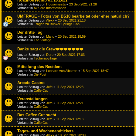
Roadhouseclub 09.10.2021
Letzter Beitrag von
Housemeista
«
23 Sep 2021 21:28
Verfasst in
Aktuelle Informationen
UMFRAGE - Fotos von BS10 bearbeitet oder eher natürlich?
Letzter Beitrag von
Alexx
«
20 Sep 2021 21:18
Verfasst in
Fragen zu Bunker Springs Con
Der dritte Tag
Letzter Beitrag von
Manu
«
20 Sep 2021 18:59
Verfasst in
The Vintage
Danke sagt die Crew❤️❤️❤️❤️❤️❤️❤️
Letzter Beitrag von
Doro
«
20 Sep 2021 17:03
Verfasst in
Tschernovillage
Mitteilung des Resident
Letzter Beitrag von
Leonard von Albatros
«
15 Sep 2021 18:47
Verfasst in
Die Post
Arcade Casino
Letzter Beitrag von
Jefe
«
11 Sep 2021 12:23
Verfasst in
Caffe Cut
Veranstaltungen
Letzter Beitrag von
Jefe
«
11 Sep 2021 12:21
Verfasst in
Caffe Cut
Das Caffee Cut sucht
Letzter Beitrag von
Jefe
«
11 Sep 2021 12:18
Verfasst in
Caffe Cut
Tages- und Wochenendtickets
Letzter Beitrag von
Alexx
«
10 Sep 2021 20:39