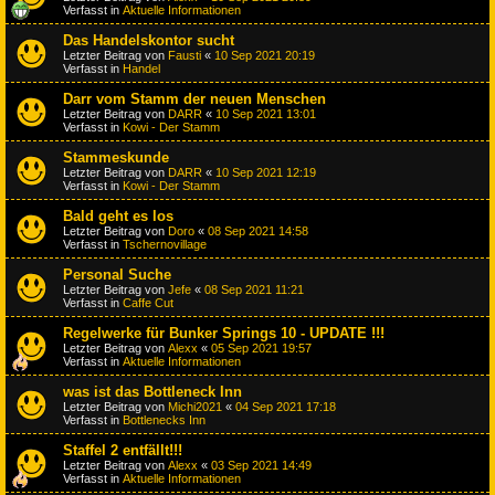
Verfasst in
Aktuelle Informationen
Das Handelskontor sucht
Letzter Beitrag von
Fausti
«
10 Sep 2021 20:19
Verfasst in
Handel
Darr vom Stamm der neuen Menschen
Letzter Beitrag von
DARR
«
10 Sep 2021 13:01
Verfasst in
Kowi - Der Stamm
Stammeskunde
Letzter Beitrag von
DARR
«
10 Sep 2021 12:19
Verfasst in
Kowi - Der Stamm
Bald geht es los
Letzter Beitrag von
Doro
«
08 Sep 2021 14:58
Verfasst in
Tschernovillage
Personal Suche
Letzter Beitrag von
Jefe
«
08 Sep 2021 11:21
Verfasst in
Caffe Cut
Regelwerke für Bunker Springs 10 - UPDATE !!!
Letzter Beitrag von
Alexx
«
05 Sep 2021 19:57
Verfasst in
Aktuelle Informationen
was ist das Bottleneck Inn
Letzter Beitrag von
Michi2021
«
04 Sep 2021 17:18
Verfasst in
Bottlenecks Inn
Staffel 2 entfällt!!!
Letzter Beitrag von
Alexx
«
03 Sep 2021 14:49
Verfasst in
Aktuelle Informationen