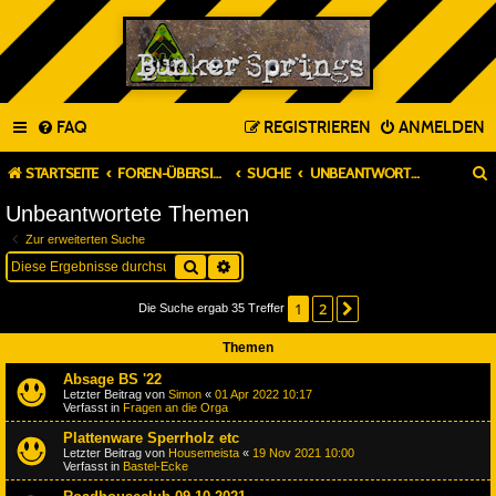
FAQ
REGISTRIEREN
ANMELDEN
STARTSEITE
FOREN-ÜBERSICHT
SUCHE
UNBEANTWORTETE THEMEN
Unbeantwortete Themen
Zur erweiterten Suche
Suche
Erweiterte Suche
1
2
Nächste
Die Suche ergab 35 Treffer
Themen
Absage BS '22
Letzter Beitrag von
Simon
«
01 Apr 2022 10:17
Verfasst in
Fragen an die Orga
Plattenware Sperrholz etc
Letzter Beitrag von
Housemeista
«
19 Nov 2021 10:00
Verfasst in
Bastel-Ecke