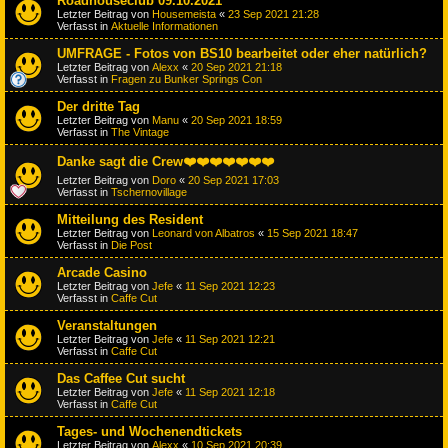
Roadhouseclub 09.10.2021
Letzter Beitrag von
Housemeista
«
23 Sep 2021 21:28
Verfasst in
Aktuelle Informationen
UMFRAGE - Fotos von BS10 bearbeitet oder eher natürlich?
Letzter Beitrag von
Alexx
«
20 Sep 2021 21:18
Verfasst in
Fragen zu Bunker Springs Con
Der dritte Tag
Letzter Beitrag von
Manu
«
20 Sep 2021 18:59
Verfasst in
The Vintage
Danke sagt die Crew❤️❤️❤️❤️❤️❤️❤️
Letzter Beitrag von
Doro
«
20 Sep 2021 17:03
Verfasst in
Tschernovillage
Mitteilung des Resident
Letzter Beitrag von
Leonard von Albatros
«
15 Sep 2021 18:47
Verfasst in
Die Post
Arcade Casino
Letzter Beitrag von
Jefe
«
11 Sep 2021 12:23
Verfasst in
Caffe Cut
Veranstaltungen
Letzter Beitrag von
Jefe
«
11 Sep 2021 12:21
Verfasst in
Caffe Cut
Das Caffee Cut sucht
Letzter Beitrag von
Jefe
«
11 Sep 2021 12:18
Verfasst in
Caffe Cut
Tages- und Wochenendtickets
Letzter Beitrag von
Alexx
«
10 Sep 2021 20:39