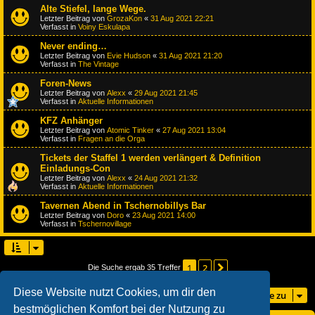
Alte Stiefel, lange Wege.
Letzter Beitrag von
GrozaKon
«
31 Aug 2021 22:21
Verfasst in
Voiny Eskulapa
Never ending…
Letzter Beitrag von
Evie Hudson
«
31 Aug 2021 21:20
Verfasst in
The Vintage
Foren-News
Letzter Beitrag von
Alexx
«
29 Aug 2021 21:45
Verfasst in
Aktuelle Informationen
KFZ Anhänger
Letzter Beitrag von
Atomic Tinker
«
27 Aug 2021 13:04
Verfasst in
Fragen an die Orga
Tickets der Staffel 1 werden verlängert & Definition
Einladungs-Con
Letzter Beitrag von
Alexx
«
24 Aug 2021 21:32
Verfasst in
Aktuelle Informationen
Tavernen Abend in Tschernobillys Bar
Letzter Beitrag von
Doro
«
23 Aug 2021 14:00
Verfasst in
Tschernovillage
1
2
Nächste
Die Suche ergab 35 Treffer
Diese Website nutzt Cookies, um dir den
Gehe zu
bestmöglichen Komfort bei der Nutzung zu