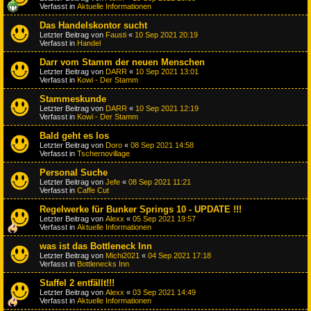
Verfasst in
Aktuelle Informationen
Das Handelskontor sucht
Letzter Beitrag von
Fausti
«
10 Sep 2021 20:19
Verfasst in
Handel
Darr vom Stamm der neuen Menschen
Letzter Beitrag von
DARR
«
10 Sep 2021 13:01
Verfasst in
Kowi - Der Stamm
Stammeskunde
Letzter Beitrag von
DARR
«
10 Sep 2021 12:19
Verfasst in
Kowi - Der Stamm
Bald geht es los
Letzter Beitrag von
Doro
«
08 Sep 2021 14:58
Verfasst in
Tschernovillage
Personal Suche
Letzter Beitrag von
Jefe
«
08 Sep 2021 11:21
Verfasst in
Caffe Cut
Regelwerke für Bunker Springs 10 - UPDATE !!!
Letzter Beitrag von
Alexx
«
05 Sep 2021 19:57
Verfasst in
Aktuelle Informationen
was ist das Bottleneck Inn
Letzter Beitrag von
Michi2021
«
04 Sep 2021 17:18
Verfasst in
Bottlenecks Inn
Staffel 2 entfällt!!!
Letzter Beitrag von
Alexx
«
03 Sep 2021 14:49
Verfasst in
Aktuelle Informationen