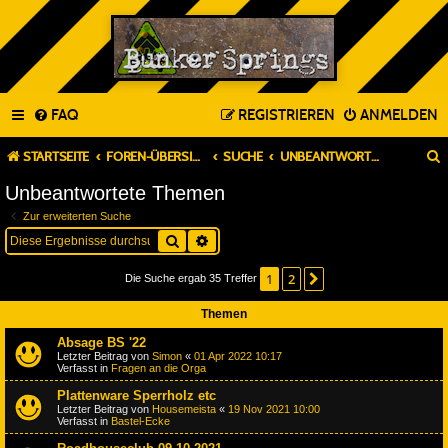
FAQ
REGISTRIEREN
ANMELDEN
STARTSEITE
FOREN-ÜBERSICHT
SUCHE
UNBEANTWORTETE THEMEN
Unbeantwortete Themen
Zur erweiterten Suche
Suche
Erweiterte Suche
1
2
Nächste
Die Suche ergab 35 Treffer
Themen
Absage BS '22
Letzter Beitrag von
Simon
«
01 Apr 2022 10:17
Verfasst in
Fragen an die Orga
Plattenware Sperrholz etc
Letzter Beitrag von
Housemeista
«
19 Nov 2021 10:00
Verfasst in
Bastel-Ecke