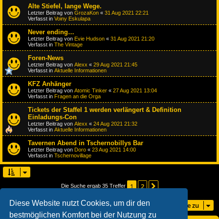
Alte Stiefel, lange Wege.
Letzter Beitrag von
GrozaKon
«
31 Aug 2021 22:21
Verfasst in
Voiny Eskulapa
Never ending…
Letzter Beitrag von
Evie Hudson
«
31 Aug 2021 21:20
Verfasst in
The Vintage
Foren-News
Letzter Beitrag von
Alexx
«
29 Aug 2021 21:45
Verfasst in
Aktuelle Informationen
KFZ Anhänger
Letzter Beitrag von
Atomic Tinker
«
27 Aug 2021 13:04
Verfasst in
Fragen an die Orga
Tickets der Staffel 1 werden verlängert & Definition
Einladungs-Con
Letzter Beitrag von
Alexx
«
24 Aug 2021 21:32
Verfasst in
Aktuelle Informationen
Tavernen Abend in Tschernobillys Bar
Letzter Beitrag von
Doro
«
23 Aug 2021 14:00
Verfasst in
Tschernovillage
1
2
Nächste
Die Suche ergab 35 Treffer
Diese Website nutzt Cookies, um dir den
Gehe zu
bestmöglichen Komfort bei der Nutzung zu