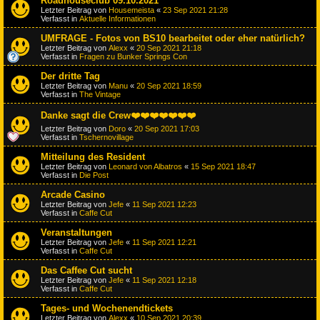
Roadhouseclub 09.10.2021
Letzter Beitrag von
Housemeista
«
23 Sep 2021 21:28
Verfasst in
Aktuelle Informationen
UMFRAGE - Fotos von BS10 bearbeitet oder eher natürlich?
Letzter Beitrag von
Alexx
«
20 Sep 2021 21:18
Verfasst in
Fragen zu Bunker Springs Con
Der dritte Tag
Letzter Beitrag von
Manu
«
20 Sep 2021 18:59
Verfasst in
The Vintage
Danke sagt die Crew❤️❤️❤️❤️❤️❤️❤️
Letzter Beitrag von
Doro
«
20 Sep 2021 17:03
Verfasst in
Tschernovillage
Mitteilung des Resident
Letzter Beitrag von
Leonard von Albatros
«
15 Sep 2021 18:47
Verfasst in
Die Post
Arcade Casino
Letzter Beitrag von
Jefe
«
11 Sep 2021 12:23
Verfasst in
Caffe Cut
Veranstaltungen
Letzter Beitrag von
Jefe
«
11 Sep 2021 12:21
Verfasst in
Caffe Cut
Das Caffee Cut sucht
Letzter Beitrag von
Jefe
«
11 Sep 2021 12:18
Verfasst in
Caffe Cut
Tages- und Wochenendtickets
Letzter Beitrag von
Alexx
«
10 Sep 2021 20:39