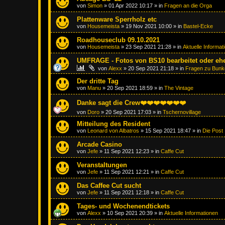
von
Simon
»
01 Apr 2022 10:17
» in
Fragen an die Orga
Plattenware Sperrholz etc
von
Housemeista
»
19 Nov 2021 10:00
» in
Bastel-Ecke
Roadhouseclub 09.10.2021
von
Housemeista
»
23 Sep 2021 21:28
» in
Aktuelle Informat
UMFRAGE - Fotos von BS10 bearbeitet oder ehe
von
Alexx
»
20 Sep 2021 21:18
» in
Fragen zu Bunk
Der dritte Tag
von
Manu
»
20 Sep 2021 18:59
» in
The Vintage
Danke sagt die Crew❤️❤️❤️❤️❤️❤️❤️
von
Doro
»
20 Sep 2021 17:03
» in
Tschernovillage
Mitteilung des Resident
von
Leonard von Albatros
»
15 Sep 2021 18:47
» in
Die Post
Arcade Casino
von
Jefe
»
11 Sep 2021 12:23
» in
Caffe Cut
Veranstaltungen
von
Jefe
»
11 Sep 2021 12:21
» in
Caffe Cut
Das Caffee Cut sucht
von
Jefe
»
11 Sep 2021 12:18
» in
Caffe Cut
Tages- und Wochenendtickets
von
Alexx
»
10 Sep 2021 20:39
» in
Aktuelle Informationen