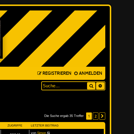
REGISTRIEREN
ANMELDEN
Suche
ERWEITERTE SUC
1
2
Nächste
Die Suche ergab 35 Treffer
ZUGRIFFE
LETZTER BEITRAG
von
Simon