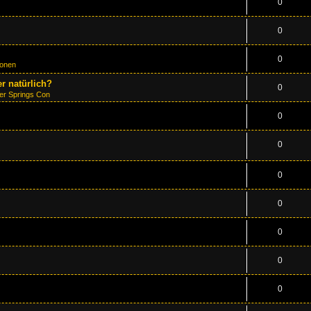
0
0
0
ionen
r natürlich?
0
er Springs Con
0
0
0
0
0
0
0