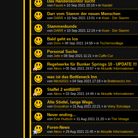
Das Handelskontor sucht
von
Fausti
»
10 Sep 2021 20:19
» in
Handel
Darr vom Stamm der neuen Menschen
von
DARR
»
10 Sep 2021 13:01
» in
Kowi - Der Stamm
Stammeskunde
von
DARR
»
10 Sep 2021 12:19
» in
Kowi - Der Stamm
Bald geht es los
von
Doro
»
08 Sep 2021 14:58
» in
Tschernovillage
Personal Suche
von
Jefe
»
08 Sep 2021 11:21
» in
Caffe Cut
Regelwerke für Bunker Springs 10 - UPDATE !!!
von
Alexx
»
05 Sep 2021 19:57
» in
Aktuelle Informationen
was ist das Bottleneck Inn
von
Michi2021
»
04 Sep 2021 17:18
» in
Bottlenecks Inn
Staffel 2 entfällt!!!
von
Alexx
»
03 Sep 2021 14:49
» in
Aktuelle Informationen
Alte Stiefel, lange Wege.
von
GrozaKon
»
31 Aug 2021 22:21
» in
Voiny Eskulapa
Never ending…
von
Evie Hudson
»
31 Aug 2021 21:20
» in
The Vintage
Foren-News
von
Alexx
»
29 Aug 2021 21:45
» in
Aktuelle Informationen