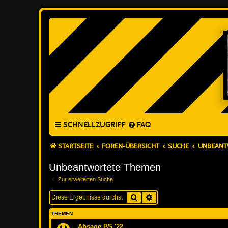
SCHNELLZUGRIFF
FAQ
STARTSEITE
FOREN-ÜBERSICHT
SUCHE
UNBEANT
Unbeantwortete Themen
Zur erweiterten Suche
Suche
Erweiterte Suche
THEMEN
Absage BS '22