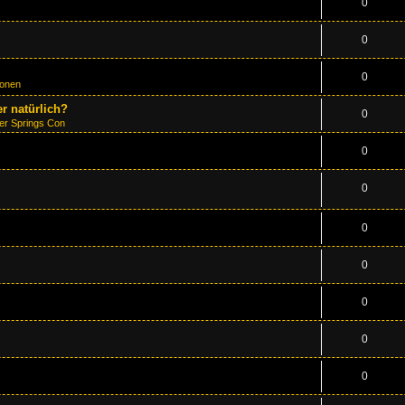
0
0
0
ionen
r natürlich?
0
er Springs Con
0
0
0
0
0
0
0