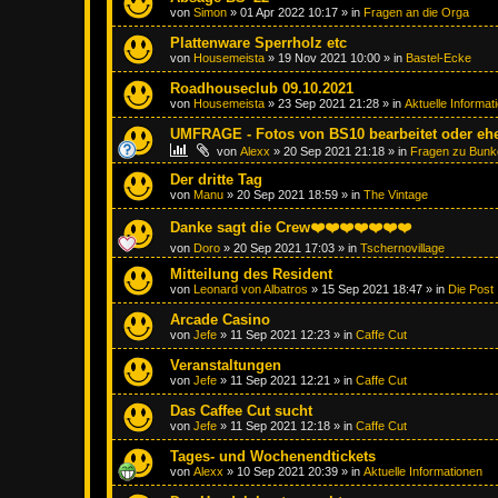
von
Simon
»
01 Apr 2022 10:17
» in
Fragen an die Orga
Plattenware Sperrholz etc
von
Housemeista
»
19 Nov 2021 10:00
» in
Bastel-Ecke
Roadhouseclub 09.10.2021
von
Housemeista
»
23 Sep 2021 21:28
» in
Aktuelle Informat
UMFRAGE - Fotos von BS10 bearbeitet oder ehe
von
Alexx
»
20 Sep 2021 21:18
» in
Fragen zu Bunk
Der dritte Tag
von
Manu
»
20 Sep 2021 18:59
» in
The Vintage
Danke sagt die Crew❤️❤️❤️❤️❤️❤️❤️
von
Doro
»
20 Sep 2021 17:03
» in
Tschernovillage
Mitteilung des Resident
von
Leonard von Albatros
»
15 Sep 2021 18:47
» in
Die Post
Arcade Casino
von
Jefe
»
11 Sep 2021 12:23
» in
Caffe Cut
Veranstaltungen
von
Jefe
»
11 Sep 2021 12:21
» in
Caffe Cut
Das Caffee Cut sucht
von
Jefe
»
11 Sep 2021 12:18
» in
Caffe Cut
Tages- und Wochenendtickets
von
Alexx
»
10 Sep 2021 20:39
» in
Aktuelle Informationen