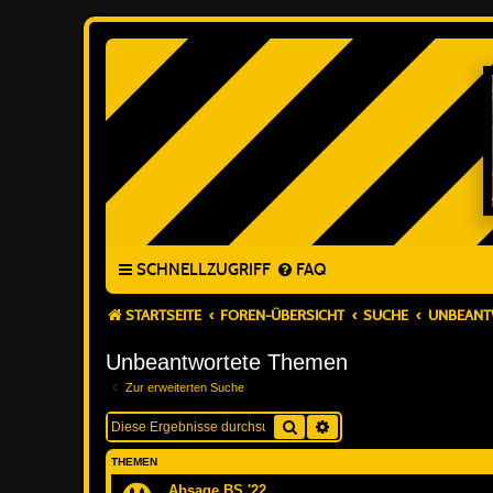
SCHNELLZUGRIFF
FAQ
STARTSEITE
FOREN-ÜBERSICHT
SUCHE
UNBEANT
Unbeantwortete Themen
Zur erweiterten Suche
Suche
Erweiterte Suche
THEMEN
Absage BS '22