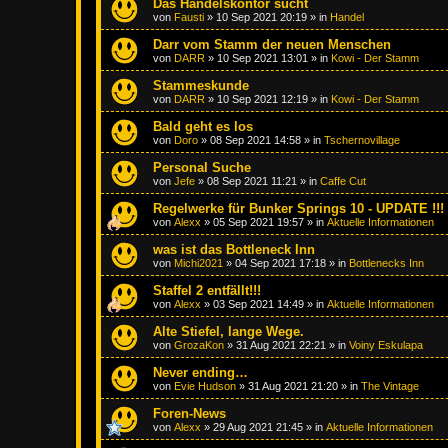
Das Handelskontor sucht
von
Fausti
»
10 Sep 2021 20:19
» in
Handel
Darr vom Stamm der neuen Menschen
von
DARR
»
10 Sep 2021 13:01
» in
Kowi - Der Stamm
Stammeskunde
von
DARR
»
10 Sep 2021 12:19
» in
Kowi - Der Stamm
Bald geht es los
von
Doro
»
08 Sep 2021 14:58
» in
Tschernovillage
Personal Suche
von
Jefe
»
08 Sep 2021 11:21
» in
Caffe Cut
Regelwerke für Bunker Springs 10 - UPDATE !!!
von
Alexx
»
05 Sep 2021 19:57
» in
Aktuelle Informationen
was ist das Bottleneck Inn
von
Michi2021
»
04 Sep 2021 17:18
» in
Bottlenecks Inn
Staffel 2 entfällt!!!
von
Alexx
»
03 Sep 2021 14:49
» in
Aktuelle Informationen
Alte Stiefel, lange Wege.
von
GrozaKon
»
31 Aug 2021 22:21
» in
Voiny Eskulapa
Never ending…
von
Evie Hudson
»
31 Aug 2021 21:20
» in
The Vintage
Foren-News
von
Alexx
»
29 Aug 2021 21:45
» in
Aktuelle Informationen