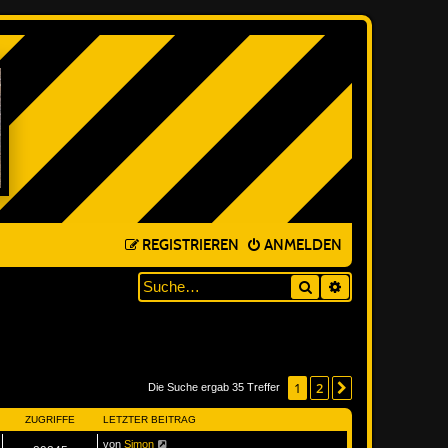
REGISTRIEREN
ANMELDEN
Suche
ERWEITERTE SUC
1
2
Nächste
Die Suche ergab 35 Treffer
ZUGRIFFE
LETZTER BEITRAG
von
Simon