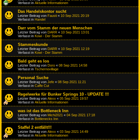
Verfasst in
Aktuelle Informationen
Das Handelskontor sucht
Letzter Beitrag von
Fausti
«
10 Sep 2021 20:19
Verfasst in
Handel
Darr vom Stamm der neuen Menschen
Letzter Beitrag von
DARR
«
10 Sep 2021 13:01
Verfasst in
Kowi - Der Stamm
Stammeskunde
Letzter Beitrag von
DARR
«
10 Sep 2021 12:19
Verfasst in
Kowi - Der Stamm
Bald geht es los
Letzter Beitrag von
Doro
«
08 Sep 2021 14:58
Verfasst in
Tschernovillage
Personal Suche
Letzter Beitrag von
Jefe
«
08 Sep 2021 11:21
Verfasst in
Caffe Cut
Regelwerke für Bunker Springs 10 - UPDATE !!!
Letzter Beitrag von
Alexx
«
05 Sep 2021 19:57
Verfasst in
Aktuelle Informationen
was ist das Bottleneck Inn
Letzter Beitrag von
Michi2021
«
04 Sep 2021 17:18
Verfasst in
Bottlenecks Inn
Staffel 2 entfällt!!!
Letzter Beitrag von
Alexx
«
03 Sep 2021 14:49
Verfasst in
Aktuelle Informationen