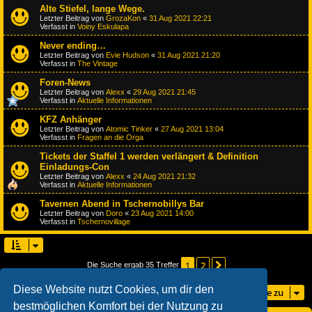
Alte Stiefel, lange Wege.
Letzter Beitrag von
GrozaKon
«
31 Aug 2021 22:21
Verfasst in
Voiny Eskulapa
Never ending…
Letzter Beitrag von
Evie Hudson
«
31 Aug 2021 21:20
Verfasst in
The Vintage
Foren-News
Letzter Beitrag von
Alexx
«
29 Aug 2021 21:45
Verfasst in
Aktuelle Informationen
KFZ Anhänger
Letzter Beitrag von
Atomic Tinker
«
27 Aug 2021 13:04
Verfasst in
Fragen an die Orga
Tickets der Staffel 1 werden verlängert & Definition
Einladungs-Con
Letzter Beitrag von
Alexx
«
24 Aug 2021 21:32
Verfasst in
Aktuelle Informationen
Tavernen Abend in Tschernobillys Bar
Letzter Beitrag von
Doro
«
23 Aug 2021 14:00
Verfasst in
Tschernovillage
1
2
Nächste
Die Suche ergab 35 Treffer
Diese Website nutzt Cookies, um dir den
Gehe zu
bestmöglichen Komfort bei der Nutzung zu