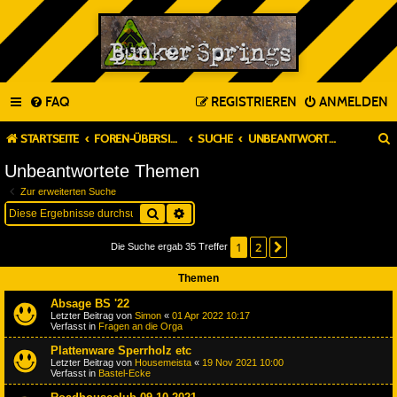
FAQ
REGISTRIEREN
ANMELDEN
STARTSEITE
FOREN-ÜBERSICHT
SUCHE
UNBEANTWORTETE THEMEN
Unbeantwortete Themen
Zur erweiterten Suche
Suche
Erweiterte Suche
1
2
Nächste
Die Suche ergab 35 Treffer
Themen
Absage BS '22
Letzter Beitrag von
Simon
«
01 Apr 2022 10:17
Verfasst in
Fragen an die Orga
Plattenware Sperrholz etc
Letzter Beitrag von
Housemeista
«
19 Nov 2021 10:00
Verfasst in
Bastel-Ecke