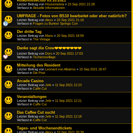
Roadhouseclub 09.10.2021
Letzter Beitrag von
Housemeista
«
23 Sep 2021 21:28
Verfasst in
Aktuelle Informationen
UMFRAGE - Fotos von BS10 bearbeitet oder eher natürlich?
Letzter Beitrag von
Alexx
«
20 Sep 2021 21:18
Verfasst in
Fragen zu Bunker Springs Con
Der dritte Tag
Letzter Beitrag von
Manu
«
20 Sep 2021 18:59
Verfasst in
The Vintage
Danke sagt die Crew❤️❤️❤️❤️❤️❤️❤️
Letzter Beitrag von
Doro
«
20 Sep 2021 17:03
Verfasst in
Tschernovillage
Mitteilung des Resident
Letzter Beitrag von
Leonard von Albatros
«
15 Sep 2021 18:47
Verfasst in
Die Post
Arcade Casino
Letzter Beitrag von
Jefe
«
11 Sep 2021 12:23
Verfasst in
Caffe Cut
Veranstaltungen
Letzter Beitrag von
Jefe
«
11 Sep 2021 12:21
Verfasst in
Caffe Cut
Das Caffee Cut sucht
Letzter Beitrag von
Jefe
«
11 Sep 2021 12:18
Verfasst in
Caffe Cut
Tages- und Wochenendtickets
Letzter Beitrag von
Alexx
«
10 Sep 2021 20:39