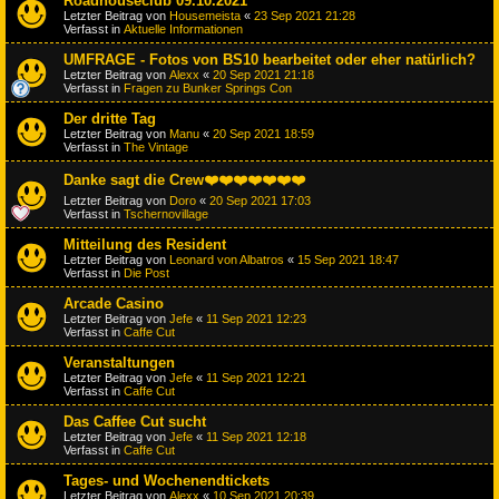
Roadhouseclub 09.10.2021
Letzter Beitrag von
Housemeista
«
23 Sep 2021 21:28
Verfasst in
Aktuelle Informationen
UMFRAGE - Fotos von BS10 bearbeitet oder eher natürlich?
Letzter Beitrag von
Alexx
«
20 Sep 2021 21:18
Verfasst in
Fragen zu Bunker Springs Con
Der dritte Tag
Letzter Beitrag von
Manu
«
20 Sep 2021 18:59
Verfasst in
The Vintage
Danke sagt die Crew❤️❤️❤️❤️❤️❤️❤️
Letzter Beitrag von
Doro
«
20 Sep 2021 17:03
Verfasst in
Tschernovillage
Mitteilung des Resident
Letzter Beitrag von
Leonard von Albatros
«
15 Sep 2021 18:47
Verfasst in
Die Post
Arcade Casino
Letzter Beitrag von
Jefe
«
11 Sep 2021 12:23
Verfasst in
Caffe Cut
Veranstaltungen
Letzter Beitrag von
Jefe
«
11 Sep 2021 12:21
Verfasst in
Caffe Cut
Das Caffee Cut sucht
Letzter Beitrag von
Jefe
«
11 Sep 2021 12:18
Verfasst in
Caffe Cut
Tages- und Wochenendtickets
Letzter Beitrag von
Alexx
«
10 Sep 2021 20:39