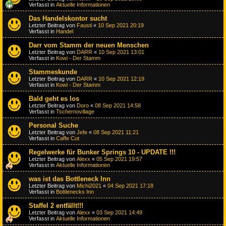
Verfasst in
Aktuelle Informationen
Das Handelskontor sucht
Letzter Beitrag von
Fausti
«
10 Sep 2021 20:19
Verfasst in
Handel
Darr vom Stamm der neuen Menschen
Letzter Beitrag von
DARR
«
10 Sep 2021 13:01
Verfasst in
Kowi - Der Stamm
Stammeskunde
Letzter Beitrag von
DARR
«
10 Sep 2021 12:19
Verfasst in
Kowi - Der Stamm
Bald geht es los
Letzter Beitrag von
Doro
«
08 Sep 2021 14:58
Verfasst in
Tschernovillage
Personal Suche
Letzter Beitrag von
Jefe
«
08 Sep 2021 11:21
Verfasst in
Caffe Cut
Regelwerke für Bunker Springs 10 - UPDATE !!!
Letzter Beitrag von
Alexx
«
05 Sep 2021 19:57
Verfasst in
Aktuelle Informationen
was ist das Bottleneck Inn
Letzter Beitrag von
Michi2021
«
04 Sep 2021 17:18
Verfasst in
Bottlenecks Inn
Staffel 2 entfällt!!!
Letzter Beitrag von
Alexx
«
03 Sep 2021 14:49
Verfasst in
Aktuelle Informationen