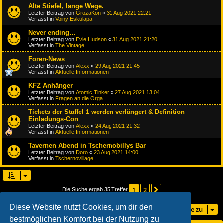
Alte Stiefel, lange Wege.
Letzter Beitrag von
GrozaKon
«
31 Aug 2021 22:21
Verfasst in
Voiny Eskulapa
Never ending…
Letzter Beitrag von
Evie Hudson
«
31 Aug 2021 21:20
Verfasst in
The Vintage
Foren-News
Letzter Beitrag von
Alexx
«
29 Aug 2021 21:45
Verfasst in
Aktuelle Informationen
KFZ Anhänger
Letzter Beitrag von
Atomic Tinker
«
27 Aug 2021 13:04
Verfasst in
Fragen an die Orga
Tickets der Staffel 1 werden verlängert & Definition
Einladungs-Con
Letzter Beitrag von
Alexx
«
24 Aug 2021 21:32
Verfasst in
Aktuelle Informationen
Tavernen Abend in Tschernobillys Bar
Letzter Beitrag von
Doro
«
23 Aug 2021 14:00
Verfasst in
Tschernovillage
1
2
Nächste
Die Suche ergab 35 Treffer
Diese Website nutzt Cookies, um dir den
Gehe zu
bestmöglichen Komfort bei der Nutzung zu