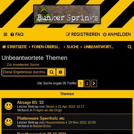
FAQ
REGISTRIEREN
ANMELDEN
STARTSEITE
FOREN-ÜBERSICHT
SUCHE
UNBEANTWORTETE THEMEN
Unbeantwortete Themen
Zur erweiterten Suche
Suche
Erweiterte Suche
1
2
Nächste
Die Suche ergab 35 Treffer
Themen
Absage BS '22
Letzter Beitrag von
Simon
«
01 Apr 2022 10:17
Verfasst in
Fragen an die Orga
Plattenware Sperrholz etc
Letzter Beitrag von
Housemeista
«
19 Nov 2021 10:00
Verfasst in
Bastel-Ecke