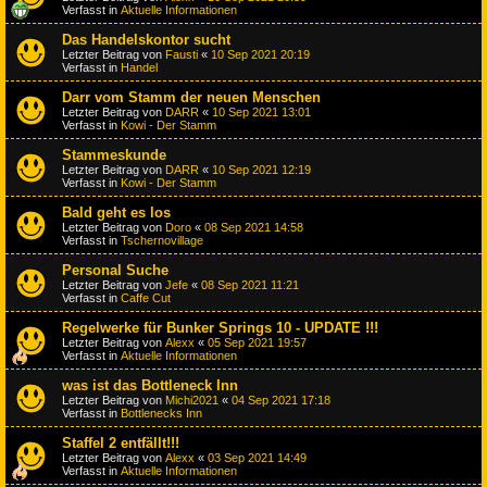
Verfasst in
Aktuelle Informationen
Das Handelskontor sucht
Letzter Beitrag von
Fausti
«
10 Sep 2021 20:19
Verfasst in
Handel
Darr vom Stamm der neuen Menschen
Letzter Beitrag von
DARR
«
10 Sep 2021 13:01
Verfasst in
Kowi - Der Stamm
Stammeskunde
Letzter Beitrag von
DARR
«
10 Sep 2021 12:19
Verfasst in
Kowi - Der Stamm
Bald geht es los
Letzter Beitrag von
Doro
«
08 Sep 2021 14:58
Verfasst in
Tschernovillage
Personal Suche
Letzter Beitrag von
Jefe
«
08 Sep 2021 11:21
Verfasst in
Caffe Cut
Regelwerke für Bunker Springs 10 - UPDATE !!!
Letzter Beitrag von
Alexx
«
05 Sep 2021 19:57
Verfasst in
Aktuelle Informationen
was ist das Bottleneck Inn
Letzter Beitrag von
Michi2021
«
04 Sep 2021 17:18
Verfasst in
Bottlenecks Inn
Staffel 2 entfällt!!!
Letzter Beitrag von
Alexx
«
03 Sep 2021 14:49
Verfasst in
Aktuelle Informationen