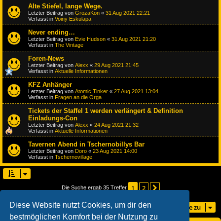
Alte Stiefel, lange Wege.
Letzter Beitrag von
GrozaKon
«
31 Aug 2021 22:21
Verfasst in
Voiny Eskulapa
Never ending…
Letzter Beitrag von
Evie Hudson
«
31 Aug 2021 21:20
Verfasst in
The Vintage
Foren-News
Letzter Beitrag von
Alexx
«
29 Aug 2021 21:45
Verfasst in
Aktuelle Informationen
KFZ Anhänger
Letzter Beitrag von
Atomic Tinker
«
27 Aug 2021 13:04
Verfasst in
Fragen an die Orga
Tickets der Staffel 1 werden verlängert & Definition
Einladungs-Con
Letzter Beitrag von
Alexx
«
24 Aug 2021 21:32
Verfasst in
Aktuelle Informationen
Tavernen Abend in Tschernobillys Bar
Letzter Beitrag von
Doro
«
23 Aug 2021 14:00
Verfasst in
Tschernovillage
1
2
Nächste
Die Suche ergab 35 Treffer
Diese Website nutzt Cookies, um dir den
Gehe zu
bestmöglichen Komfort bei der Nutzung zu