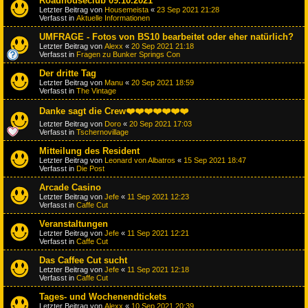
Roadhouseclub 09.10.2021
Letzter Beitrag von
Housemeista
«
23 Sep 2021 21:28
Verfasst in
Aktuelle Informationen
UMFRAGE - Fotos von BS10 bearbeitet oder eher natürlich?
Letzter Beitrag von
Alexx
«
20 Sep 2021 21:18
Verfasst in
Fragen zu Bunker Springs Con
Der dritte Tag
Letzter Beitrag von
Manu
«
20 Sep 2021 18:59
Verfasst in
The Vintage
Danke sagt die Crew❤️❤️❤️❤️❤️❤️❤️
Letzter Beitrag von
Doro
«
20 Sep 2021 17:03
Verfasst in
Tschernovillage
Mitteilung des Resident
Letzter Beitrag von
Leonard von Albatros
«
15 Sep 2021 18:47
Verfasst in
Die Post
Arcade Casino
Letzter Beitrag von
Jefe
«
11 Sep 2021 12:23
Verfasst in
Caffe Cut
Veranstaltungen
Letzter Beitrag von
Jefe
«
11 Sep 2021 12:21
Verfasst in
Caffe Cut
Das Caffee Cut sucht
Letzter Beitrag von
Jefe
«
11 Sep 2021 12:18
Verfasst in
Caffe Cut
Tages- und Wochenendtickets
Letzter Beitrag von
Alexx
«
10 Sep 2021 20:39