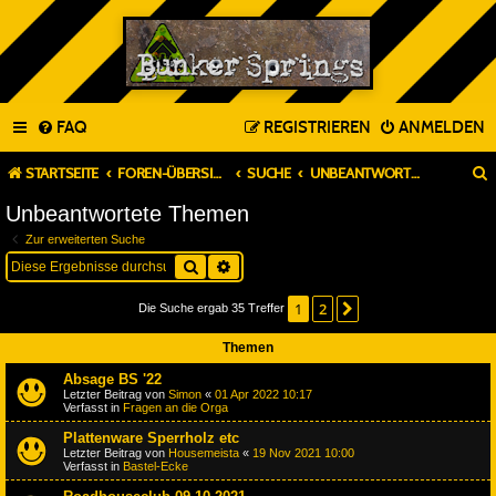
FAQ
REGISTRIEREN
ANMELDEN
STARTSEITE
FOREN-ÜBERSICHT
SUCHE
UNBEANTWORTETE THEMEN
Unbeantwortete Themen
Zur erweiterten Suche
Suche
Erweiterte Suche
1
2
Nächste
Die Suche ergab 35 Treffer
Themen
Absage BS '22
Letzter Beitrag von
Simon
«
01 Apr 2022 10:17
Verfasst in
Fragen an die Orga
Plattenware Sperrholz etc
Letzter Beitrag von
Housemeista
«
19 Nov 2021 10:00
Verfasst in
Bastel-Ecke