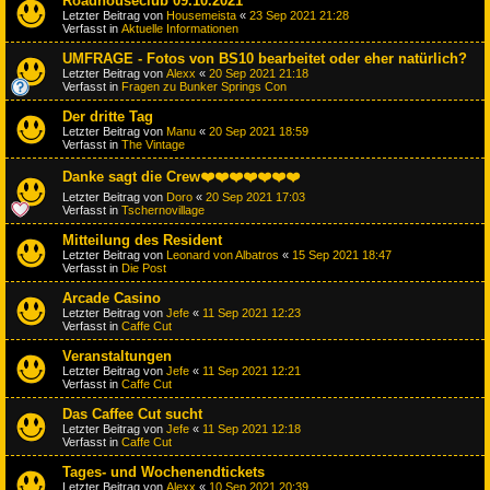
Roadhouseclub 09.10.2021
Letzter Beitrag von
Housemeista
«
23 Sep 2021 21:28
Verfasst in
Aktuelle Informationen
UMFRAGE - Fotos von BS10 bearbeitet oder eher natürlich?
Letzter Beitrag von
Alexx
«
20 Sep 2021 21:18
Verfasst in
Fragen zu Bunker Springs Con
Der dritte Tag
Letzter Beitrag von
Manu
«
20 Sep 2021 18:59
Verfasst in
The Vintage
Danke sagt die Crew❤️❤️❤️❤️❤️❤️❤️
Letzter Beitrag von
Doro
«
20 Sep 2021 17:03
Verfasst in
Tschernovillage
Mitteilung des Resident
Letzter Beitrag von
Leonard von Albatros
«
15 Sep 2021 18:47
Verfasst in
Die Post
Arcade Casino
Letzter Beitrag von
Jefe
«
11 Sep 2021 12:23
Verfasst in
Caffe Cut
Veranstaltungen
Letzter Beitrag von
Jefe
«
11 Sep 2021 12:21
Verfasst in
Caffe Cut
Das Caffee Cut sucht
Letzter Beitrag von
Jefe
«
11 Sep 2021 12:18
Verfasst in
Caffe Cut
Tages- und Wochenendtickets
Letzter Beitrag von
Alexx
«
10 Sep 2021 20:39