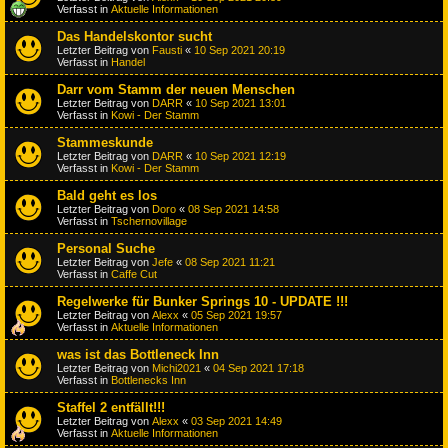
Verfasst in
Aktuelle Informationen
Das Handelskontor sucht
Letzter Beitrag von
Fausti
«
10 Sep 2021 20:19
Verfasst in
Handel
Darr vom Stamm der neuen Menschen
Letzter Beitrag von
DARR
«
10 Sep 2021 13:01
Verfasst in
Kowi - Der Stamm
Stammeskunde
Letzter Beitrag von
DARR
«
10 Sep 2021 12:19
Verfasst in
Kowi - Der Stamm
Bald geht es los
Letzter Beitrag von
Doro
«
08 Sep 2021 14:58
Verfasst in
Tschernovillage
Personal Suche
Letzter Beitrag von
Jefe
«
08 Sep 2021 11:21
Verfasst in
Caffe Cut
Regelwerke für Bunker Springs 10 - UPDATE !!!
Letzter Beitrag von
Alexx
«
05 Sep 2021 19:57
Verfasst in
Aktuelle Informationen
was ist das Bottleneck Inn
Letzter Beitrag von
Michi2021
«
04 Sep 2021 17:18
Verfasst in
Bottlenecks Inn
Staffel 2 entfällt!!!
Letzter Beitrag von
Alexx
«
03 Sep 2021 14:49
Verfasst in
Aktuelle Informationen