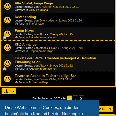
Alte Stiefel, lange Wege.
Letzter Beitrag von
GrozaKon
«
31 Aug 2021 22:21
Verfasst in
Voiny Eskulapa
Never ending…
Letzter Beitrag von
Evie Hudson
«
31 Aug 2021 21:20
Verfasst in
The Vintage
Foren-News
Letzter Beitrag von
Alexx
«
29 Aug 2021 21:45
Verfasst in
Aktuelle Informationen
KFZ Anhänger
Letzter Beitrag von
Atomic Tinker
«
27 Aug 2021 13:04
Verfasst in
Fragen an die Orga
Tickets der Staffel 1 werden verlängert & Definition
Einladungs-Con
Letzter Beitrag von
Alexx
«
24 Aug 2021 21:32
Verfasst in
Aktuelle Informationen
Tavernen Abend in Tschernobillys Bar
Letzter Beitrag von
Doro
«
23 Aug 2021 14:00
Verfasst in
Tschernovillage
1
2
Nächste
Die Suche ergab 35 Treffer
Diese Website nutzt Cookies, um dir den
Gehe zu
bestmöglichen Komfort bei der Nutzung zu