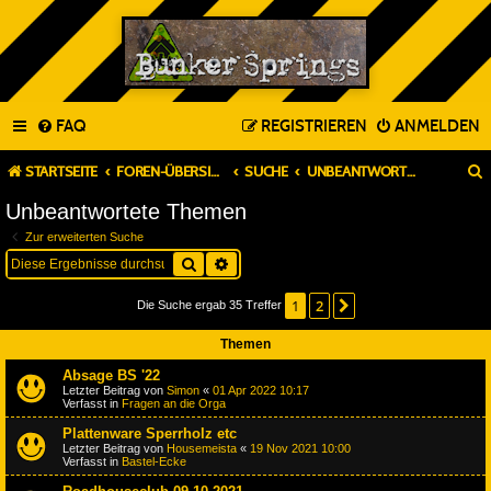
FAQ
REGISTRIEREN
ANMELDEN
STARTSEITE
FOREN-ÜBERSICHT
SUCHE
UNBEANTWORTETE THEMEN
Unbeantwortete Themen
Zur erweiterten Suche
Suche
Erweiterte Suche
1
2
Nächste
Die Suche ergab 35 Treffer
Themen
Absage BS '22
Letzter Beitrag von
Simon
«
01 Apr 2022 10:17
Verfasst in
Fragen an die Orga
Plattenware Sperrholz etc
Letzter Beitrag von
Housemeista
«
19 Nov 2021 10:00
Verfasst in
Bastel-Ecke