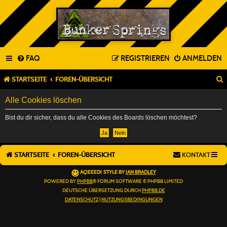
FAQ
REGISTRIEREN
ANMELDEN
STARTSEITE
FOREN-ÜBERSICHT
Alle Cookies löschen
Bist du dir sicher, dass du alle Cookies des Boards löschen möchtest?
STARTSEITE
FOREN-ÜBERSICHT
KONTAKT
AÇIEEED! STYLE BY
IAN BRADLEY
POWERED BY
PHPBB
® FORUM SOFTWARE © PHPBB LIMITED
DEUTSCHE ÜBERSETZUNG DURCH
PHPBB.DE
DATENSCHUTZ
|
NUTZUNGSBEDINGUNGEN