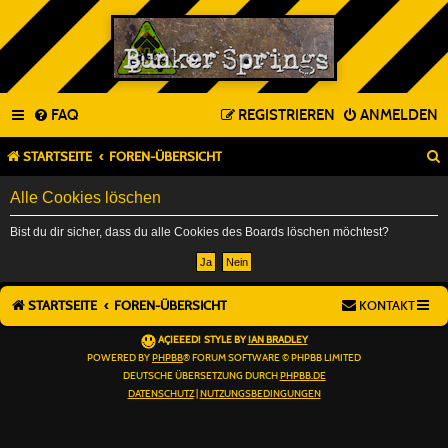
FAQ
REGISTRIEREN
ANMELDEN
STARTSEITE
FOREN-ÜBERSICHT
Alle Cookies löschen
Bist du dir sicher, dass du alle Cookies des Boards löschen möchtest?
STARTSEITE
FOREN-ÜBERSICHT
KONTAKT
AÇIEEED! STYLE BY
IAN BRADLEY
POWERED BY
PHPBB
® FORUM SOFTWARE © PHPBB LIMITED
DEUTSCHE ÜBERSETZUNG DURCH
PHPBB.DE
DATENSCHUTZ
|
NUTZUNGSBEDINGUNGEN