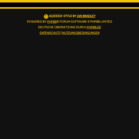
AÇIEEED! STYLE BY
IAN BRADLEY
POWERED BY
PHPBB
® FORUM SOFTWARE © PHPBB LIMITED
DEUTSCHE ÜBERSETZUNG DURCH
PHPBB.DE
DATENSCHUTZ
|
NUTZUNGSBEDINGUNGEN