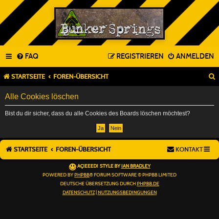
FAQ
REGISTRIEREN
ANMELDEN
STARTSEITE
FOREN-ÜBERSICHT
Alle Cookies löschen
Bist du dir sicher, dass du alle Cookies des Boards löschen möchtest?
STARTSEITE
FOREN-ÜBERSICHT
KONTAKT
AÇIEEED! STYLE BY
IAN BRADLEY
POWERED BY
PHPBB
® FORUM SOFTWARE © PHPBB LIMITED
DEUTSCHE ÜBERSETZUNG DURCH
PHPBB.DE
DATENSCHUTZ
|
NUTZUNGSBEDINGUNGEN