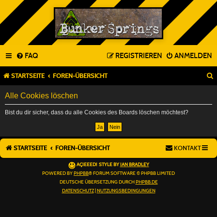
FAQ
REGISTRIEREN
ANMELDEN
STARTSEITE
FOREN-ÜBERSICHT
Alle Cookies löschen
Bist du dir sicher, dass du alle Cookies des Boards löschen möchtest?
STARTSEITE
FOREN-ÜBERSICHT
KONTAKT
AÇIEEED! STYLE BY
IAN BRADLEY
POWERED BY
PHPBB
® FORUM SOFTWARE © PHPBB LIMITED
DEUTSCHE ÜBERSETZUNG DURCH
PHPBB.DE
DATENSCHUTZ
|
NUTZUNGSBEDINGUNGEN