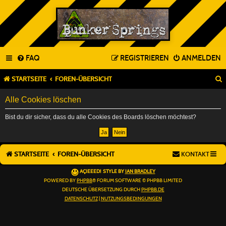
FAQ
REGISTRIEREN
ANMELDEN
STARTSEITE
FOREN-ÜBERSICHT
Alle Cookies löschen
Bist du dir sicher, dass du alle Cookies des Boards löschen möchtest?
STARTSEITE
FOREN-ÜBERSICHT
KONTAKT
AÇIEEED! STYLE BY
IAN BRADLEY
POWERED BY
PHPBB
® FORUM SOFTWARE © PHPBB LIMITED
DEUTSCHE ÜBERSETZUNG DURCH
PHPBB.DE
DATENSCHUTZ
|
NUTZUNGSBEDINGUNGEN