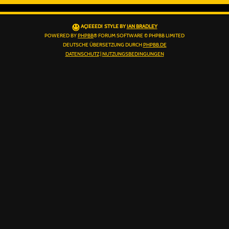
AÇIEEED! STYLE BY
IAN BRADLEY
POWERED BY
PHPBB
® FORUM SOFTWARE © PHPBB LIMITED
DEUTSCHE ÜBERSETZUNG DURCH
PHPBB.DE
DATENSCHUTZ
|
NUTZUNGSBEDINGUNGEN