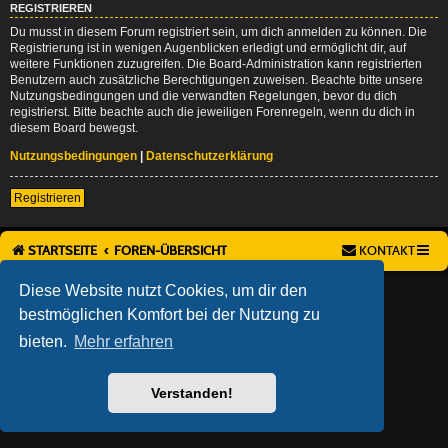
REGISTRIEREN
Du musst in diesem Forum registriert sein, um dich anmelden zu können. Die
Registrierung ist in wenigen Augenblicken erledigt und ermöglicht dir, auf
weitere Funktionen zuzugreifen. Die Board-Administration kann registrierten
Benutzern auch zusätzliche Berechtigungen zuweisen. Beachte bitte unsere
Nutzungsbedingungen und die verwandten Regelungen, bevor du dich
registrierst. Bitte beachte auch die jeweiligen Forenregeln, wenn du dich in
diesem Board bewegst.
Nutzungsbedingungen
|
Datenschutzerklärung
Registrieren
STARTSEITE
FOREN-ÜBERSICHT
KONTAKT
AÇIEEED! STYLE BY
IAN BRADLEY
Diese Website nutzt Cookies, um dir den
POWERED BY
PHPBB
® FORUM SOFTWARE © PHPBB LIMITED
bestmöglichen Komfort bei der Nutzung zu
DEUTSCHE ÜBERSETZUNG DURCH
PHPBB.DE
bieten.
Mehr erfahren
DATENSCHUTZ
|
NUTZUNGSBEDINGUNGEN
Verstanden!