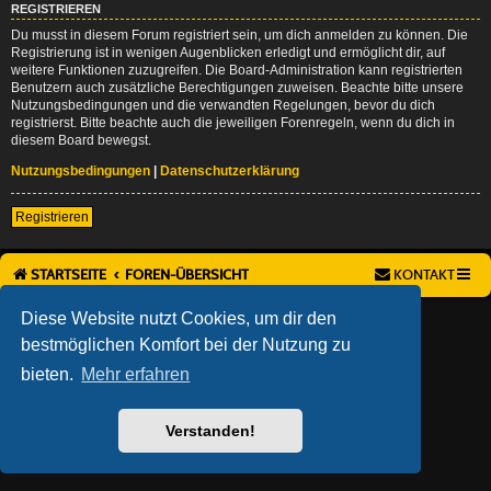
REGISTRIEREN
Du musst in diesem Forum registriert sein, um dich anmelden zu können. Die
Registrierung ist in wenigen Augenblicken erledigt und ermöglicht dir, auf
weitere Funktionen zuzugreifen. Die Board-Administration kann registrierten
Benutzern auch zusätzliche Berechtigungen zuweisen. Beachte bitte unsere
Nutzungsbedingungen und die verwandten Regelungen, bevor du dich
registrierst. Bitte beachte auch die jeweiligen Forenregeln, wenn du dich in
diesem Board bewegst.
Nutzungsbedingungen
|
Datenschutzerklärung
Registrieren
STARTSEITE
FOREN-ÜBERSICHT
KONTAKT
AÇIEEED! STYLE BY
IAN BRADLEY
Diese Website nutzt Cookies, um dir den
POWERED BY
PHPBB
® FORUM SOFTWARE © PHPBB LIMITED
bestmöglichen Komfort bei der Nutzung zu
DEUTSCHE ÜBERSETZUNG DURCH
PHPBB.DE
bieten.
Mehr erfahren
DATENSCHUTZ
|
NUTZUNGSBEDINGUNGEN
Verstanden!