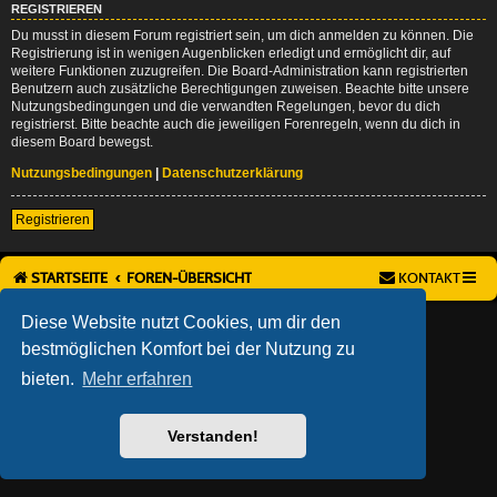
REGISTRIEREN
Du musst in diesem Forum registriert sein, um dich anmelden zu können. Die
Registrierung ist in wenigen Augenblicken erledigt und ermöglicht dir, auf
weitere Funktionen zuzugreifen. Die Board-Administration kann registrierten
Benutzern auch zusätzliche Berechtigungen zuweisen. Beachte bitte unsere
Nutzungsbedingungen und die verwandten Regelungen, bevor du dich
registrierst. Bitte beachte auch die jeweiligen Forenregeln, wenn du dich in
diesem Board bewegst.
Nutzungsbedingungen
|
Datenschutzerklärung
Registrieren
STARTSEITE
FOREN-ÜBERSICHT
KONTAKT
AÇIEEED! STYLE BY
IAN BRADLEY
Diese Website nutzt Cookies, um dir den
POWERED BY
PHPBB
® FORUM SOFTWARE © PHPBB LIMITED
bestmöglichen Komfort bei der Nutzung zu
DEUTSCHE ÜBERSETZUNG DURCH
PHPBB.DE
bieten.
Mehr erfahren
DATENSCHUTZ
|
NUTZUNGSBEDINGUNGEN
Verstanden!